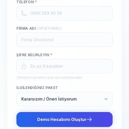
TELEFON
*
FIRMA ADI
(OPSIYONEL)
ŞIFRE BELIRLEYIN
*
Müşteri paneline giriş için kullanılacaktır.
İLGILENDIĞINIZ PAKET
Demo Hesabımı Oluştur