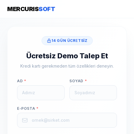
MERCURIS
SOFT
14 GÜN ÜCRETSIZ
Ücretsiz Demo Talep Et
Kredi kartı gerekmeden tüm özellikleri deneyin.
AD
*
SOYAD
*
E-POSTA
*