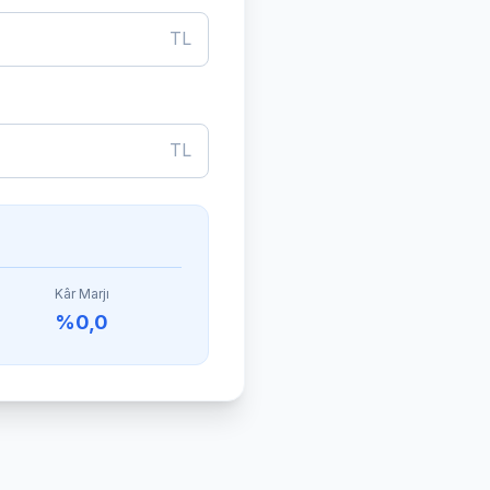
TL
TL
Kâr Marjı
%0,0