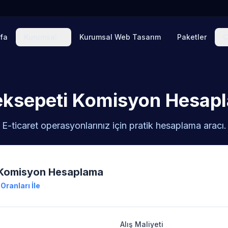
fa
Kurumsal
Kurumsal Web Tasarım
Paketler
Ç
eksepeti Komisyon Hesap
E-ticaret operasyonlarınız için pratik hesaplama aracı.
 Komisyon Hesaplama
ranları İle
Alış Maliyeti