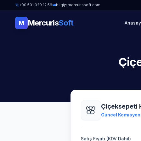
+90 501 029 12 56
bilgi@mercurissoft.com
Mercuris
Soft
M
Anasay
Çiç
Çiçeksepeti
🌸
Güncel Komisyon O
Satış Fiyatı (KDV Dahil)