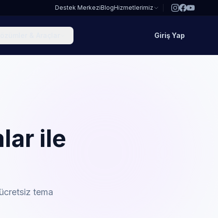
Destek Merkezi
Blog
Hizmetlerimiz
özümler & Araçlar
Giriş Yap
ar ile
!
ücretsiz tema