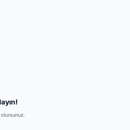
ayın!
p olursunuz.