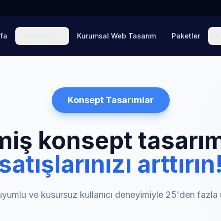
fa
Kurumsal
Kurumsal Web Tasarım
Paketler
Ç
Konsept Tasarımlar
miş konsept tasarıml
satışlarınızı arttırın
yumlu ve kusursuz kullanıcı deneyimiyle 25'den fazla 