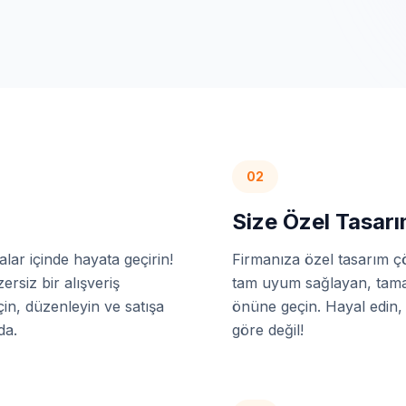
02
Size Özel Tasar
kalar içinde hayata geçirin!
Firmanıza özel tasarım çö
rsiz bir alışveriş
tam uyum sağlayan, tamame
in, düzenleyin ve satışa
önüne geçin. Hayal edin,
da.
göre değil!