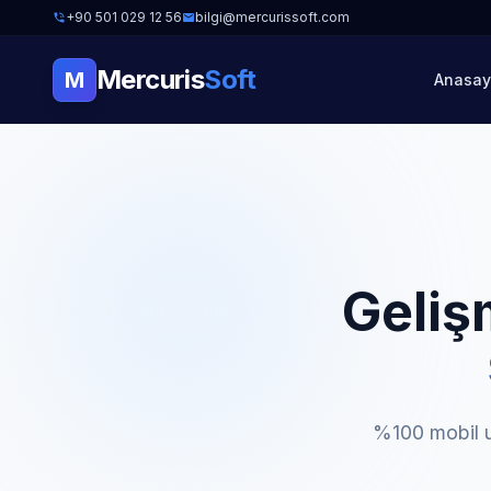
+90 501 029 12 56
bilgi@mercurissoft.com
Mercuris
Soft
M
Anasay
Geliş
%100 mobil u