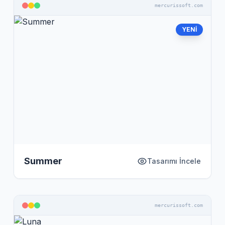
mercurissoft.com
YENİ
Summer
Tasarımı İncele
mercurissoft.com