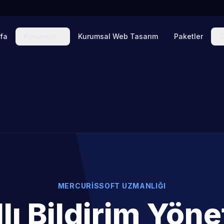
fa
Kurumsal
Kurumsal Web Tasarım
Paketler
Ç
MERCURISSOFT UZMANLIĞI
llı Bildirim Yöne