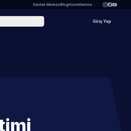
Destek Merkezi
Blog
Hizmetlerimiz
özümler & Araçlar
Giriş Yap
timi