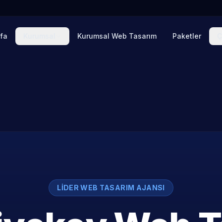
fa
Kurumsal
Kurumsal Web Tasarım
Paketler
Ç
LIDER WEB TASARIM AJANSI