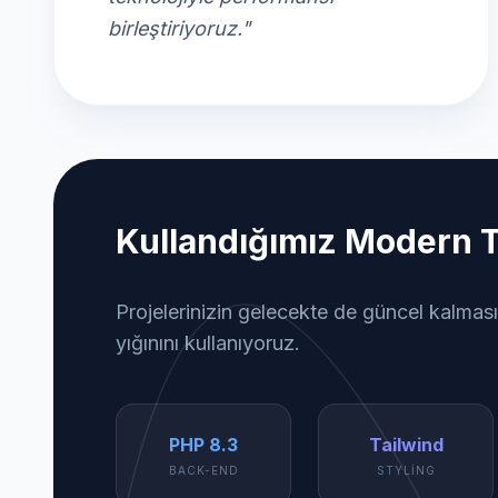
birleştiriyoruz."
Kullandığımız Modern T
Projelerinizin gelecekte de güncel kalması
yığınını kullanıyoruz.
PHP 8.3
Tailwind
BACK-END
STYLING