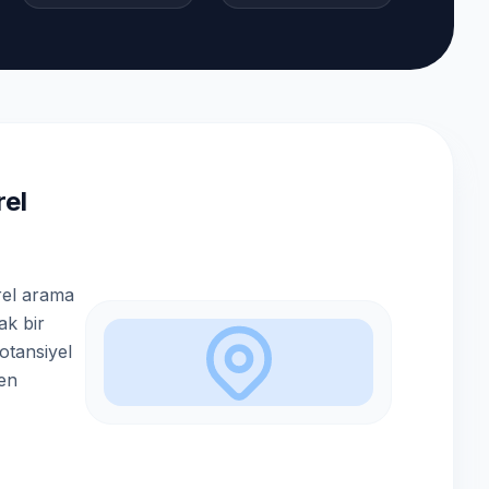
el
rel arama
ak bir
potansiyel
den