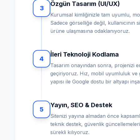
Özgün Tasarım (UI/UX)
3
Kurumsal kimliğinizle tam uyumlu, mod
Sadece görselliğe değil, kullanıcının sit
ürüne ulaşmasına odaklanıyoruz.
İleri Teknoloji Kodlama
4
Tasarım onayından sonra, projenizi en
geçiriyoruz. Hız, mobil uyumluluk ve 
yapısı ile Google dostu bir altyapı inş
Yayın, SEO & Destek
5
Sitenizi yayına almadan önce kapsamlı
teknik destek, güvenlik güncellemeleri 
sürekli kılıyoruz.