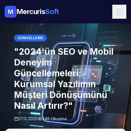
Mercuris
Soft
M
GÜNCELLEME
"2024'ün SEO ve Mobil
Deneyim
Güncellemeleri:
Kurumsal Yazılımın
Müşteri Dönüşümünü
Nasıl Artırır?"
21.12.2025
246 Okunma