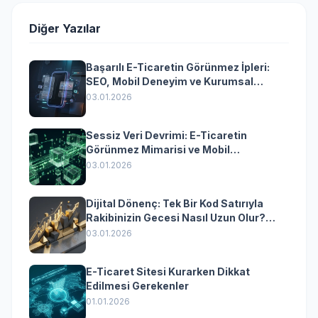
Diğer Yazılar
Başarılı E-Ticaretin Görünmez İpleri:
SEO, Mobil Deneyim ve Kurumsal
Yazılımın Kazandıran Senkronizasyonu
03.01.2026
Sessiz Veri Devrimi: E-Ticaretin
Görünmez Mimarisi ve Mobil
Dönüşümün Kurumsal Anahtarı
03.01.2026
Dijital Dönenç: Tek Bir Kod Satırıyla
Rakibinizin Gecesi Nasıl Uzun Olur?
(Kurumsal Yazılımın Güçlü Rolü)
03.01.2026
E-Ticaret Sitesi Kurarken Dikkat
Edilmesi Gerekenler
01.01.2026