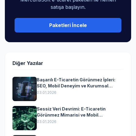
satışa başlayın.
Paketleri İncele
Diğer Yazılar
Başarılı E-Ticaretin Görünmez İpleri:
SEO, Mobil Deneyim ve Kurumsal
Yazılımın Kazandıran Senkronizasyonu
03.01.2026
Sessiz Veri Devrimi: E-Ticaretin
Görünmez Mimarisi ve Mobil
Dönüşümün Kurumsal Anahtarı
03.01.2026