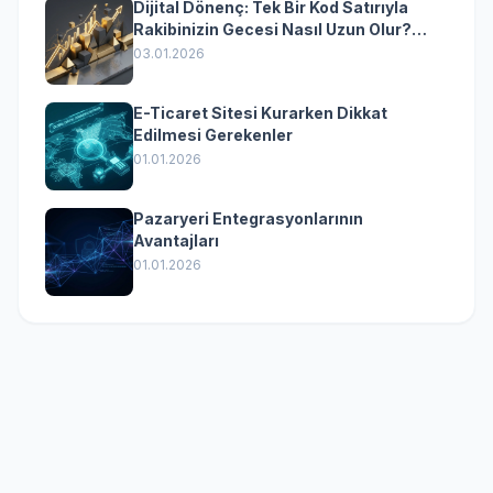
Dijital Dönenç: Tek Bir Kod Satırıyla
Rakibinizin Gecesi Nasıl Uzun Olur?
(Kurumsal Yazılımın Güçlü Rolü)
03.01.2026
E-Ticaret Sitesi Kurarken Dikkat
Edilmesi Gerekenler
01.01.2026
Pazaryeri Entegrasyonlarının
Avantajları
01.01.2026