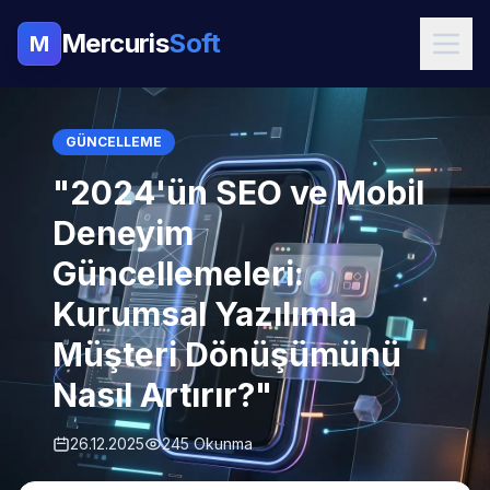
Mercuris
Soft
M
GÜNCELLEME
"2024'ün SEO ve Mobil
Deneyim
Güncellemeleri:
Kurumsal Yazılımla
Müşteri Dönüşümünü
Nasıl Artırır?"
26.12.2025
245 Okunma