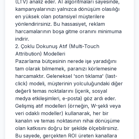
(LTV) analiz eder. AI algoritmaları sayesinde,
kampanyalarınızı yalnızca dönüşüm olasılığı
en yüksek olan potansiyel müşterilere
yönlendirirsiniz. Bu hassasiyet, reklam
harcamalarının boşa gitme oranını minimuma
indirir.
2. Çoklu Dokunuş Atıf (Multi-Touch
Attribution) Modelleri
Pazarlama bütçesinin nerede işe yaradığını
tam olarak bilmemek, paranızı körlemesine
harcamaktır. Geleneksel 'son tıklama' (last-
click) modeli, müşterinin yolculuğundaki diğer
değerli temas noktalarını (içerik, sosyal
medya etkileşimleri, e-posta) göz ardı eder.
Gelişmiş atıf modelleri (örneğin, W-şekli veya
veri odaklı modeller) kullanarak, her bir
kanalın ve temas noktasının nihai dönüşüme
olan katkısını doğru bir şekilde ölçebilirsiniz.
Bu sayede, gerçekten ROI üreten kanallara