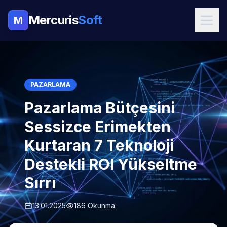
Mercuris
Soft
M
PAZARLAMA
Pazarlama Bütçesini
Sessizce Erimekten
Kurtaran 7 Teknoloji
Destekli ROI Yükseltme
Sırrı
13.01.2025
186 Okunma