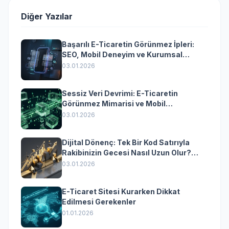
Diğer Yazılar
Başarılı E-Ticaretin Görünmez İpleri:
SEO, Mobil Deneyim ve Kurumsal
Yazılımın Kazandıran Senkronizasyonu
03.01.2026
Sessiz Veri Devrimi: E-Ticaretin
Görünmez Mimarisi ve Mobil
Dönüşümün Kurumsal Anahtarı
03.01.2026
Dijital Dönenç: Tek Bir Kod Satırıyla
Rakibinizin Gecesi Nasıl Uzun Olur?
(Kurumsal Yazılımın Güçlü Rolü)
03.01.2026
E-Ticaret Sitesi Kurarken Dikkat
Edilmesi Gerekenler
01.01.2026