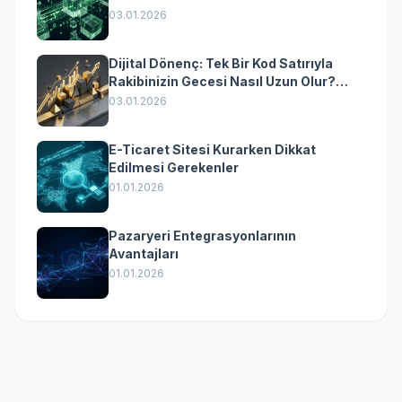
Dönüşümün Kurumsal Anahtarı
03.01.2026
Dijital Dönenç: Tek Bir Kod Satırıyla
Rakibinizin Gecesi Nasıl Uzun Olur?
(Kurumsal Yazılımın Güçlü Rolü)
03.01.2026
E-Ticaret Sitesi Kurarken Dikkat
Edilmesi Gerekenler
01.01.2026
Pazaryeri Entegrasyonlarının
Avantajları
01.01.2026