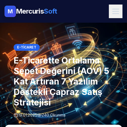
Mercuris
Soft
M
E-TICARET
E-Ticarette Ortalama
Sepet Değerini (AOV) 5
Kat Artıran 7 Yazılım
Destekli Çapraz Satış
Stratejisi
19.01.2025
240 Okunma