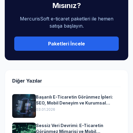
Mısınız?
MercurisSoft e-ticaret paketleri ile hemen
satışa başlayın.
Paketleri İncele
Diğer Yazılar
Başarılı E-Ticaretin Görünmez İpleri:
SEO, Mobil Deneyim ve Kurumsal
Yazılımın Kazandıran Senkronizasyonu
03.01.2026
Sessiz Veri Devrimi: E-Ticaretin
Görünmez Mimarisi ve Mobil