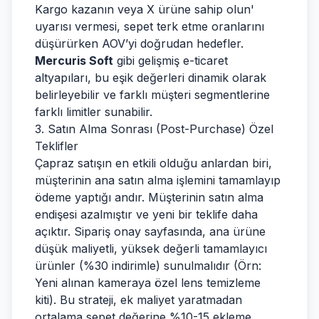
Kargo kazanın veya X ürüne sahip olun'
uyarısı vermesi, sepet terk etme oranlarını
düşürürken AOV’yi doğrudan hedefler.
Mercuris Soft
gibi gelişmiş e-ticaret
altyapıları, bu eşik değerleri dinamik olarak
belirleyebilir ve farklı müşteri segmentlerine
farklı limitler sunabilir.
3. Satın Alma Sonrası (Post-Purchase) Özel
Teklifler
Çapraz satışın en etkili olduğu anlardan biri,
müşterinin ana satın alma işlemini tamamlayıp
ödeme yaptığı andır. Müşterinin satın alma
endişesi azalmıştır ve yeni bir teklife daha
açıktır. Sipariş onay sayfasında, ana ürüne
düşük maliyetli, yüksek değerli tamamlayıcı
ürünler (%30 indirimle) sunulmalıdır (Örn:
Yeni alınan kameraya özel lens temizleme
kiti). Bu strateji, ek maliyet yaratmadan
ortalama sepet değerine %10-15 ekleme