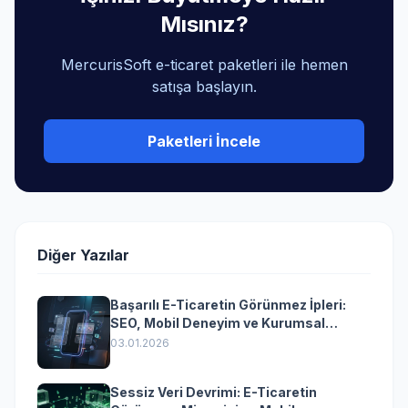
Mısınız?
MercurisSoft e-ticaret paketleri ile hemen
satışa başlayın.
Paketleri İncele
Diğer Yazılar
Başarılı E-Ticaretin Görünmez İpleri:
SEO, Mobil Deneyim ve Kurumsal
Yazılımın Kazandıran Senkronizasyonu
03.01.2026
Sessiz Veri Devrimi: E-Ticaretin