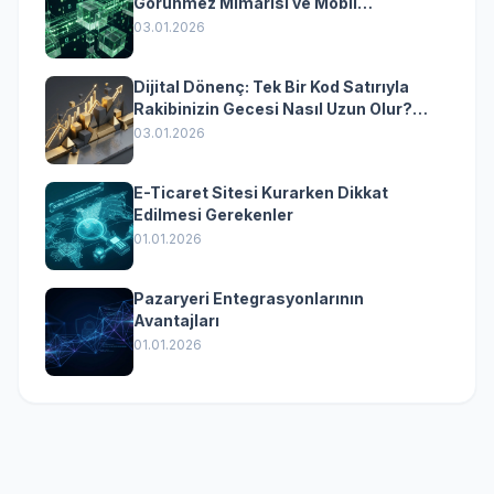
Görünmez Mimarisi ve Mobil
Dönüşümün Kurumsal Anahtarı
03.01.2026
Dijital Dönenç: Tek Bir Kod Satırıyla
Rakibinizin Gecesi Nasıl Uzun Olur?
(Kurumsal Yazılımın Güçlü Rolü)
03.01.2026
E-Ticaret Sitesi Kurarken Dikkat
Edilmesi Gerekenler
01.01.2026
Pazaryeri Entegrasyonlarının
Avantajları
01.01.2026