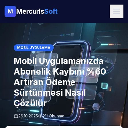
Mercuris
Soft
M
MOBIL UYGULAMA
Mobil Uygulamanızda
Abonelik Kaybını %60
Artıran Ödeme
Sürtünmesi Nasıl
Çözülür
26.10.2025
211 Okunma