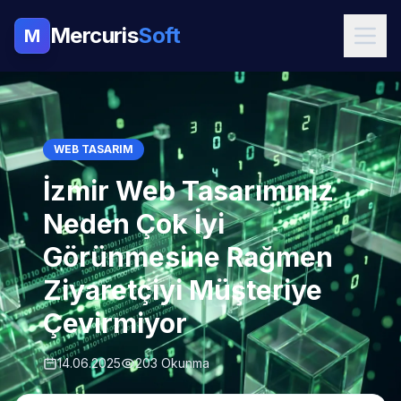
Mercuris
Soft
M
WEB TASARIM
İzmir Web Tasarımınız
Neden Çok İyi
Görünmesine Rağmen
Ziyaretçiyi Müşteriye
Çevirmiyor
14.06.2025
203 Okunma