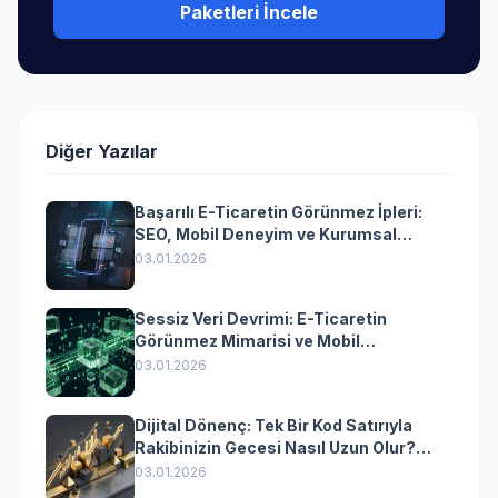
Paketleri İncele
Diğer Yazılar
Başarılı E-Ticaretin Görünmez İpleri:
SEO, Mobil Deneyim ve Kurumsal
Yazılımın Kazandıran Senkronizasyonu
03.01.2026
Sessiz Veri Devrimi: E-Ticaretin
Görünmez Mimarisi ve Mobil
Dönüşümün Kurumsal Anahtarı
03.01.2026
Dijital Dönenç: Tek Bir Kod Satırıyla
Rakibinizin Gecesi Nasıl Uzun Olur?
(Kurumsal Yazılımın Güçlü Rolü)
03.01.2026