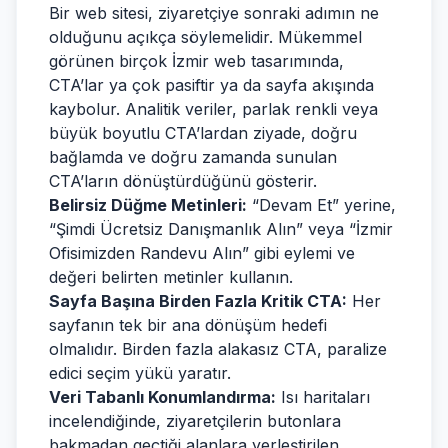
Bir web sitesi, ziyaretçiye sonraki adımın ne
olduğunu açıkça söylemelidir. Mükemmel
görünen birçok İzmir web tasarımında,
CTA’lar ya çok pasiftir ya da sayfa akışında
kaybolur. Analitik veriler, parlak renkli veya
büyük boyutlu CTA’lardan ziyade, doğru
bağlamda ve doğru zamanda sunulan
CTA’ların dönüştürdüğünü gösterir.
Belirsiz Düğme Metinleri:
“Devam Et” yerine,
“Şimdi Ücretsiz Danışmanlık Alın” veya “İzmir
Ofisimizden Randevu Alın” gibi eylemi ve
değeri belirten metinler kullanın.
Sayfa Başına Birden Fazla Kritik CTA:
Her
sayfanın tek bir ana dönüşüm hedefi
olmalıdır. Birden fazla alakasız CTA, paralize
edici seçim yükü yaratır.
Veri Tabanlı Konumlandırma:
Isı haritaları
incelendiğinde, ziyaretçilerin butonlara
bakmadan geçtiği alanlara yerleştirilen