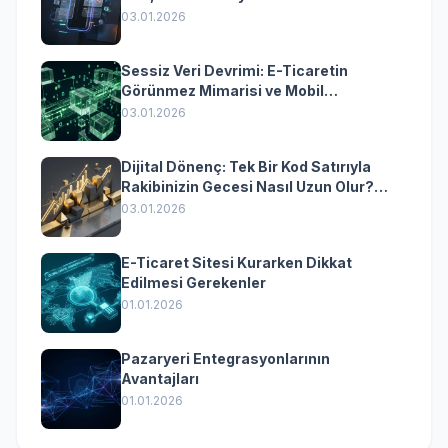
Yazılımın Kazandıran Senkronizasyonu
03.01.2026
Sessiz Veri Devrimi: E-Ticaretin
Görünmez Mimarisi ve Mobil
Dönüşümün Kurumsal Anahtarı
03.01.2026
Dijital Dönenç: Tek Bir Kod Satırıyla
Rakibinizin Gecesi Nasıl Uzun Olur?
(Kurumsal Yazılımın Güçlü Rolü)
03.01.2026
E-Ticaret Sitesi Kurarken Dikkat
Edilmesi Gerekenler
01.01.2026
Pazaryeri Entegrasyonlarının
Avantajları
01.01.2026