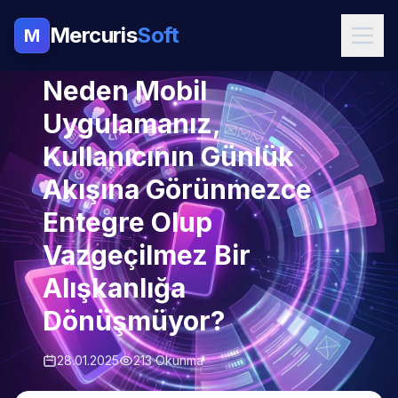
Mercuris
Soft
M
MOBIL UYGULAMA
Neden Mobil
Uygulamanız,
Kullanıcının Günlük
Akışına Görünmezce
Entegre Olup
Vazgeçilmez Bir
Alışkanlığa
Dönüşmüyor?
28.01.2025
213 Okunma