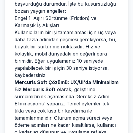
başvurduğu durumdur. İşte bu kusursuzluğu
bozan yaygın engeller:
Engel 1: Aşırı Sürtünme (Friction) ve
Karmaşık İş Akışları
Kullanıcıların bir işi tamamlaması için üç veya
daha fazla adımdan geçmesi gerekiyorsa, bu,
büyük bir sürtünme noktasıdır. Hız ve
kolaylık, mobil dünyadaki en değerli para
birimidir. Eğer uygulamanız 10 saniyede
yapılabilecek bir iş için 30 saniye istiyorsa,
kaybedersiniz.
Mercuris Soft Çözümü: UX/UI'da Minimalizm
Biz
Mercuris Soft
olarak, geliştirme
sürecimizin ilk aşamasında ‘Gereksiz Adım
Eliminasyonu’ yaparız. Temel eylemler tek
tıkla veya çok kısa bir kaydırma ile
tamamlanmalıdır. Oturum açma süreci veya
ödeme adımları ne kadar kısaltılırsa, kullanıcı
o kadar az düşünür ve uygulama refleks