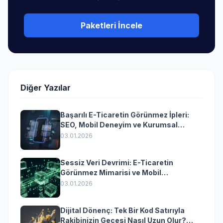
Paketleri İncele
Diğer Yazılar
Başarılı E-Ticaretin Görünmez İpleri:
SEO, Mobil Deneyim ve Kurumsal
Yazılımın Kazandıran Senkronizasyonu
03.01.2026
Sessiz Veri Devrimi: E-Ticaretin
Görünmez Mimarisi ve Mobil
Dönüşümün Kurumsal Anahtarı
03.01.2026
Dijital Dönenç: Tek Bir Kod Satırıyla
Rakibinizin Gecesi Nasıl Uzun Olur?