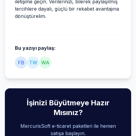
iletişime geçin. Verilerinizi, bilerek paylaşılmış
tercihlere dayalı, güçlü bir rekabet avantajına
dönüştürelim.
Bu yazıyı paylaş:
FB
TW
WA
İşinizi Büyütmeye Hazır
Mısınız?
MercurisSoft e-ticaret paketleri ile hemen
satışa başlayın.