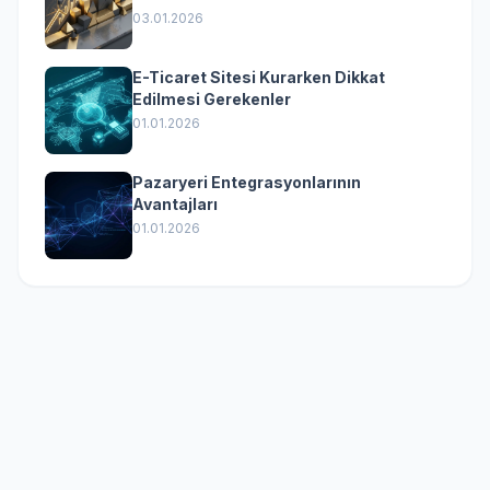
(Kurumsal Yazılımın Güçlü Rolü)
03.01.2026
E-Ticaret Sitesi Kurarken Dikkat
Edilmesi Gerekenler
01.01.2026
Pazaryeri Entegrasyonlarının
Avantajları
01.01.2026