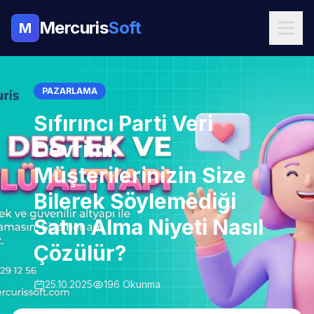
Mercuris
Soft
M
PAZARLAMA
Sıfırıncı Parti Veri
Devrimi:
Müşterilerinizin Size
Bilerek Söylemediği
Satın Alma Niyeti Nasıl
Çözülür?
25.10.2025
196 Okunma