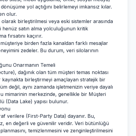
 dönüşüme yol açtığını belirlemeyi imkansız kılar.
en olur.
olarak birleştirilmesi veya eski sistemler arasında
ri henüz satın alma yolculuğunun kritik
a fırsatını kaçırır.
müşteriye birden fazla kanaldan farklı mesajlar
eyimini zedeler. Bu durum, veri silolarının
luğunu Onarmanın Temeli
ecture), dağınık olan tüm müşteri temas noktası
ir kaynakta birleştirmeyi amaçlayan stratejik bir
üm değil, aynı zamanda işletmenizin veriye dayalı
u mimarinin merkezinde, genellikle bir Müşteri
lü (Data Lake) yapısı bulunur.
syonu
raf verilere (First-Party Data) dayanır. Bu,
, en değerli ve güvenilir veridir. Veri bütünlüğü
planmasını, temizlenmesini ve zenginleştirilmesini