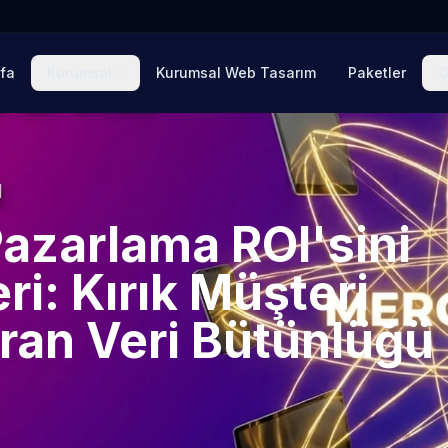
fa
Kurumsal
Kurumsal Web Tasarım
Paketler
Ç
Pazarlama ROI'sini
i: Kırık Müşteri
ran Veri Bütünlüğü