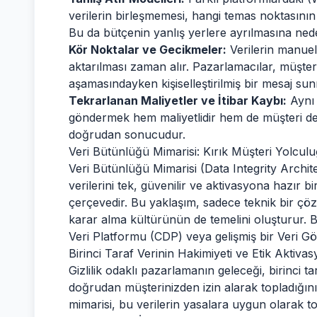
verilerin birleşmemesi, hangi temas noktasının
Bu da bütçenin yanlış yerlere ayrılmasına ned
Kör Noktalar ve Gecikmeler:
Verilerin manuel 
aktarılması zaman alır. Pazarlamacılar, müşte
aşamasındayken kişiselleştirilmiş bir mesaj sunm
Tekrarlanan Maliyetler ve İtibar Kaybı:
Aynı 
göndermek hem maliyetlidir hem de müşteri den
doğrudan sonucudur.
Veri Bütünlüğü Mimarisi: Kırık Müşteri Yolcu
Veri Bütünlüğü Mimarisi (Data Integrity Archit
verilerini tek, güvenilir ve aktivasyona hazır b
çerçevedir. Bu yaklaşım, sadece teknik bir çöz
karar alma kültürünün de temelini oluşturur. B
Veri Platformu (CDP) veya gelişmiş bir Veri Gö
Birinci Taraf Verinin Hakimiyeti ve Etik Aktiva
Gizlilik odaklı pazarlamanın geleceği, birinci ta
doğrudan müşterinizden izin alarak topladığınız
mimarisi, bu verilerin yasalara uygun olarak to