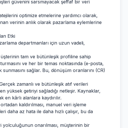
şteri güvenini sarsmayacak şeffaf bir veri
ratejilerini optimize etmelerine yardımcı olarak,
nan verinin anlık olarak pazarlama eylemlerine
an Etki
zarlama departmanları için uzun vadeli,
şterinin tam ve bütünleşik profiline sahip
turmasını ve her bir temas noktasında (e-posta,
rik sunmasını sağlar. Bu, dönüşüm oranlarını (CR)
Gerçek zamanlı ve bütünleşik atıf verileri
n yüksek getiriyi sağladığı netleşir. Kaynaklar,
 en kârlı alanlara kaydırılır.
n ortadan kaldırılması, manuel veri işleme
ri daha az hata ile daha hızlı çalışır, bu da
i yolculuğunun onarılması, müşterinin bir