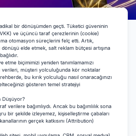
radikal bir dönüşümden geçti. Tüketici güveninin
 KVKK) ve üçüncü taraf çerezlerinin (cookie)
ma otomasyon süreçlerini felç etti. Artık,
 dönüşü elde etmek, salt reklam bütçesi artışına
bağlıdır.
ktive etme biçimimizi yeniden tanımlamamızı
i verileri, müşteri yolculuğunda kör noktalar
 rehberde, bu kırık yolculuğu nasıl onaracağınızı
elteceğinizi gösteren temel stratejiyi
en Düşüyor?
af verilere bağımlıydı. Ancak bu bağımlılık sona
ru bir şekilde izleyemez, kişiselleştirme çabaları
nallarının gerçek katkısını (Attribution)
(Web sitesi, mobil uygulama, CRM, sosyal medya)