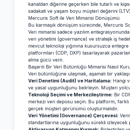
kanaldan diğerine geçerken bile tutarlı ve kişis
sadakati ve yaşam boyu müşteri değerini (LTV) 
Mercuris Soft ile Veri Mimarisi Dönüşümü
Bu karmaşık dönüşüm sürecinde, Mercuris Soft g
Veri mimarisi sadece yazılım entegrasyonundan
veri yönetimi (governance) ve stratejik iş hedef
mevcut teknoloji yığınına kusursuzca entegre ol
platformları (CDP, DXP) tasarlayarak pazarl
alma gücü verir.
Başarılı Bir Veri Bütünlüğü Mimarisi Nasıl Kur
Veri bütünlüğüne ulaşmak, aşamalı bir yakla
Veri Denetimi (Audit) ve Haritalama:
Hangi ve
ve yasal uygunluğunu belirleyin. Müşteri yolcul
Teknoloji Seçimi ve Merkezileştirme:
Bir CDP
merkezi veri deposu seçin. Bu platform, farklı 
gerçek müşteri görünümü oluşturmalıdır.
Veri Yönetimi (Governance) Çerçevesi:
Verin
standartlarına uygunluğunu sürekli izleyecek p
Aktivasyon Katmanını Kurmak:
Birleştirilen