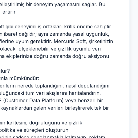
elleştirilmiş bir deneyim yaşamasını sağlar. Bu
artırır.
ibi deneyimli iş ortakları kritik öneme sahiptir.
 ibaret değildir; aynı zamanda yasal uygunluk,
lerine uyum gerektirir. Mercuris Soft, şirketinizin
acak, ölçeklenebilir ve gizlilik uyumlu veri
ama ekiplerinize doğru zamanda doğru aksiyonu
ulur?
şımla mümkündür:
rilerin nerede toplandığını, nasıl depolandığını
uğundaki tüm veri akışlarını haritalandırın.
 (Customer Data Platform) veya benzeri bir
kaynaklardan gelen verileri birleştirerek tek bir
in kalitesini, doğruluğunu ve gizlilik
olitika ve süreçleri oluşturun.
 verinin sadece depolanmakla kalmayıp, reklam