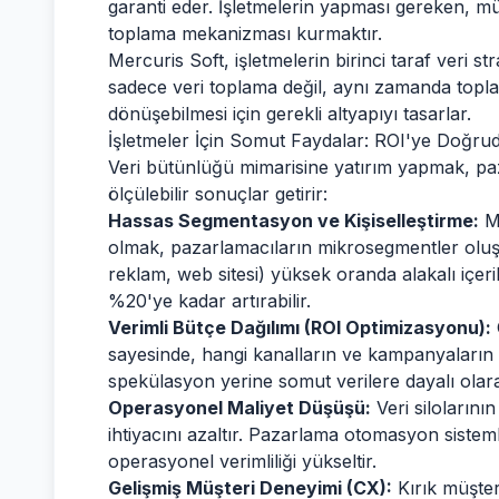
garanti eder. İşletmelerin yapması gereken, mü
toplama mekanizması kurmaktır.
Mercuris Soft, işletmelerin birinci taraf veri st
sadece veri toplama değil, aynı zamanda topla
dönüşebilmesi için gerekli altyapıyı tasarlar.
İşletmeler İçin Somut Faydalar: ROI'ye Doğrud
Veri bütünlüğü mimarisine yatırım yapmak, pa
ölçülebilir sonuçlar getirir:
Hassas Segmentasyon ve Kişiselleştirme:
Mü
olmak, pazarlamacıların mikrosegmentler oluş
reklam, web sitesi) yüksek oranda alakalı içe
%20'ye kadar artırabilir.
Verimli Bütçe Dağılımı (ROI Optimizasyonu):
sayesinde, hangi kanalların ve kampanyaların e
spekülasyon yerine somut verilere dayalı olarak
Operasyonel Maliyet Düşüşü:
Veri silolarını
ihtiyacını azaltır. Pazarlama otomasyon sistemle
operasyonel verimliliği yükseltir.
Gelişmiş Müşteri Deneyimi (CX):
Kırık müşter