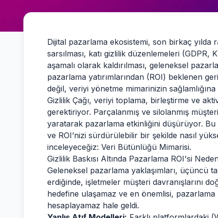
Dijital pazarlama ekosistemi, son birkaç yılda 
sarsılması, katı gizlilik düzenlemeleri (GDPR,
aşamalı olarak kaldırılması, geleneksel pazarla
pazarlama yatırımlarından (ROI) beklenen geri
değil, veriyi yönetme mimarinizin sağlamlığına 
Gizlilik Çağı, veriyi toplama, birleştirme ve a
gerektiriyor. Parçalanmış ve silolanmış müşter
yaratarak pazarlama etkinliğini düşürüyor. Bu
ve ROI’nizi sürdürülebilir bir şekilde nasıl yüks
inceleyeceğiz: Veri Bütünlüğü Mimarisi.
Gizlilik Baskısı Altında Pazarlama ROI'si Ned
Geleneksel pazarlama yaklaşımları, üçüncü tar
erdiğinde, işletmeler müşteri davranışlarını doğ
hedefine ulaşamaz ve en önemlisi, pazarlama ka
hesaplayamaz hale geldi.
Yanlış Atıf Modelleri:
Farklı platformlardaki 