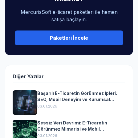
MercurisSoft e-ticaret paketleri ile hemen
satışa başlayın.
Paketleri İncele
Diğer Yazılar
Başarılı E-Ticaretin Görünmez İpleri:
SEO, Mobil Deneyim ve Kurumsal
Yazılımın Kazandıran Senkronizasyonu
03.01.2026
Sessiz Veri Devrimi: E-Ticaretin
Görünmez Mimarisi ve Mobil
Dönüşümün Kurumsal Anahtarı
03.01.2026