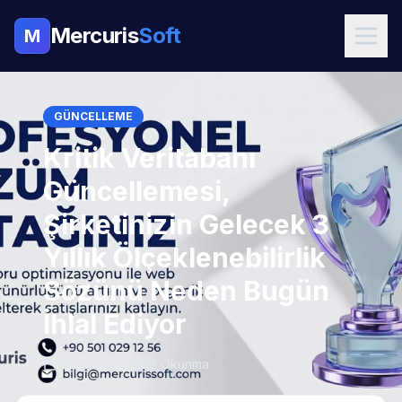
Mercuris
Soft
M
GÜNCELLEME
Kritik Veritabanı
Güncellemesi,
Şirketinizin Gelecek 3
Yıllık Ölçeklenebilirlik
Sözünü Neden Bugün
İhlal Ediyor
04.12.2025
206 Okunma