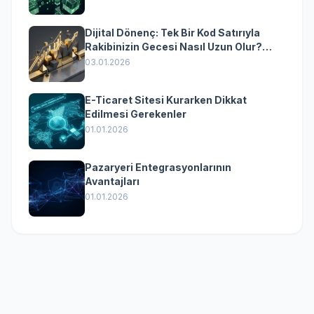
Dijital Dönenç: Tek Bir Kod Satırıyla
Rakibinizin Gecesi Nasıl Uzun Olur?
(Kurumsal Yazılımın Güçlü Rolü)
03.01.2026
E-Ticaret Sitesi Kurarken Dikkat
Edilmesi Gerekenler
01.01.2026
Pazaryeri Entegrasyonlarının
Avantajları
01.01.2026