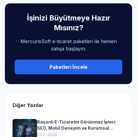
İşinizi Büyütmeye Hazır
Mısınız?
MercurisSoft e-ticaret paketleri ile hemen
satışa başlayın.
Paketleri İncele
Diğer Yazılar
Başarılı E-Ticaretin Görünmez İpleri:
SEO, Mobil Deneyim ve Kurumsal
Yazılımın Kazandıran Senkronizasyonu
03.01.2026