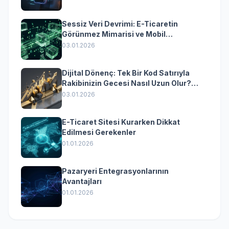
Sessiz Veri Devrimi: E-Ticaretin
Görünmez Mimarisi ve Mobil
Dönüşümün Kurumsal Anahtarı
03.01.2026
Dijital Dönenç: Tek Bir Kod Satırıyla
Rakibinizin Gecesi Nasıl Uzun Olur?
(Kurumsal Yazılımın Güçlü Rolü)
03.01.2026
E-Ticaret Sitesi Kurarken Dikkat
Edilmesi Gerekenler
01.01.2026
Pazaryeri Entegrasyonlarının
Avantajları
01.01.2026