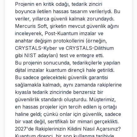
Projenin en kritik odağı, tedarik zinciri
boyunca iletilen hassas tasarım verileriydi. Bu
veriler, yıllarca güvenli kalmak zorundaydı.
Mercuris Soft, şirketin mevcut güvenlik ağını
inceleyerek, Post-Kuantum imzalar ve
anahtar değişim protokollerini (örneğin,
CRYSTALS-Kyber ve CRYSTALS-Dilithium
gibi NIST adayları) test ve entegre etti.
Bu projenin sonucunda, tedarikçilerle yapılan
dijital imzalar kuantum dirençli hale getirildi.
Bu sadece gelecekteki güvenlik garantisi
sağlamakla kalmadı, aynı zamanda rakiplerine
kıyasla tedarik zincirinde benzersiz bir
güvenilirlik standardı oluşturdu. Müşterimiz,
en hassas projeler için tercih edilen iş ortağı
haline geldi; çünkü onlar için güvenlik, sadece
bir vaat değil, sertifikalı bir mimari gerçeklikti.
2027'de Rakiplerinizin Kilidini Nasıl Açarsınız?
Kuantum direnci, bir son kullanma tarihiyle