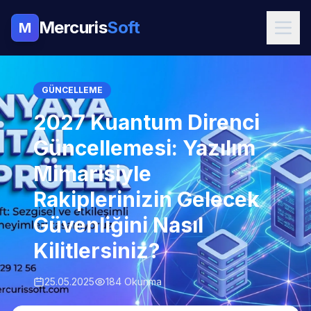
Mercuris
Soft
M
GÜNCELLEME
2027 Kuantum Direnci
Güncellemesi: Yazılım
Mimarisiyle
Rakiplerinizin Gelecek
Güvenliğini Nasıl
Kilitlersiniz?
25.05.2025
184 Okunma