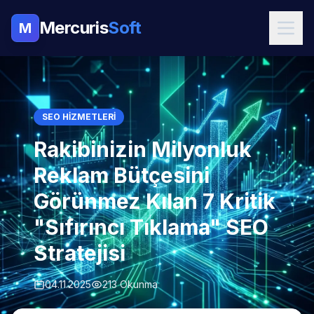
Mercuris
Soft
M
SEO HIZMETLERI
Rakibinizin Milyonluk
Reklam Bütçesini
Görünmez Kılan 7 Kritik
"Sıfırıncı Tıklama" SEO
Stratejisi
04.11.2025
213 Okunma