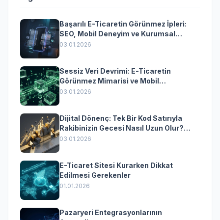
Başarılı E-Ticaretin Görünmez İpleri:
SEO, Mobil Deneyim ve Kurumsal
Yazılımın Kazandıran Senkronizasyonu
03.01.2026
Sessiz Veri Devrimi: E-Ticaretin
Görünmez Mimarisi ve Mobil
Dönüşümün Kurumsal Anahtarı
03.01.2026
Dijital Dönenç: Tek Bir Kod Satırıyla
Rakibinizin Gecesi Nasıl Uzun Olur?
(Kurumsal Yazılımın Güçlü Rolü)
03.01.2026
E-Ticaret Sitesi Kurarken Dikkat
Edilmesi Gerekenler
01.01.2026
Pazaryeri Entegrasyonlarının