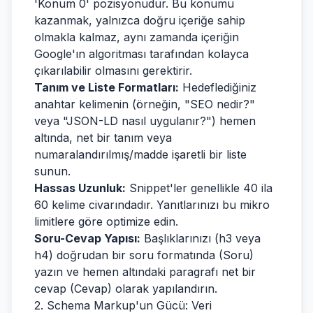
'Konum 0' pozisyonudur. Bu konumu
kazanmak, yalnızca doğru içeriğe sahip
olmakla kalmaz, aynı zamanda içeriğin
Google'ın algoritması tarafından kolayca
çıkarılabilir olmasını gerektirir.
Tanım ve Liste Formatları:
Hedeflediğiniz
anahtar kelimenin (örneğin, "SEO nedir?"
veya "JSON-LD nasıl uygulanır?") hemen
altında, net bir tanım veya
numaralandırılmış/madde işaretli bir liste
sunun.
Hassas Uzunluk:
Snippet'ler genellikle 40 ila
60 kelime civarındadır. Yanıtlarınızı bu mikro
limitlere göre optimize edin.
Soru-Cevap Yapısı:
Başlıklarınızı (h3 veya
h4) doğrudan bir soru formatında (Soru)
yazın ve hemen altındaki paragrafı net bir
cevap (Cevap) olarak yapılandırın.
2. Schema Markup'un Gücü: Veri