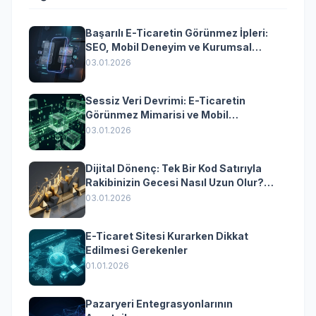
Başarılı E-Ticaretin Görünmez İpleri:
SEO, Mobil Deneyim ve Kurumsal
Yazılımın Kazandıran Senkronizasyonu
03.01.2026
Sessiz Veri Devrimi: E-Ticaretin
Görünmez Mimarisi ve Mobil
Dönüşümün Kurumsal Anahtarı
03.01.2026
Dijital Dönenç: Tek Bir Kod Satırıyla
Rakibinizin Gecesi Nasıl Uzun Olur?
(Kurumsal Yazılımın Güçlü Rolü)
03.01.2026
E-Ticaret Sitesi Kurarken Dikkat
Edilmesi Gerekenler
01.01.2026
Pazaryeri Entegrasyonlarının