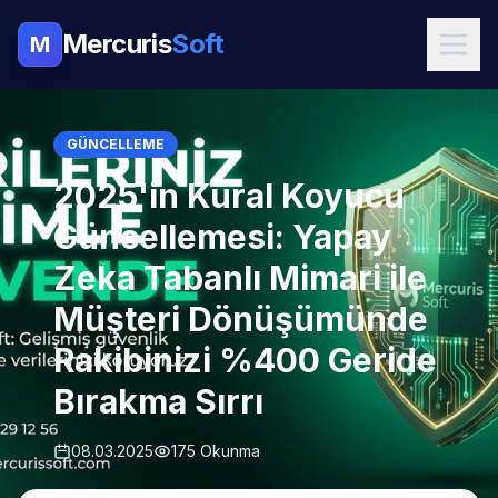
Mercuris
Soft
M
GÜNCELLEME
2025'in Kural Koyucu
Güncellemesi: Yapay
Zeka Tabanlı Mimari ile
Müşteri Dönüşümünde
Rakibinizi %400 Geride
Bırakma Sırrı
08.03.2025
175 Okunma