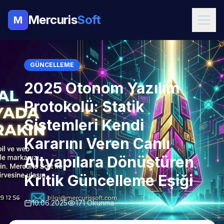
Mercuris
Soft
M
GÜNCELLEME
2025 Otonom Yazılım
Protokolü: Statik
Sistemleri Kendi
Kararını Veren Canlı
Altyapılara Dönüştüren
Kritik Güncelleme Eşiği
10.06.2025
171 Okunma