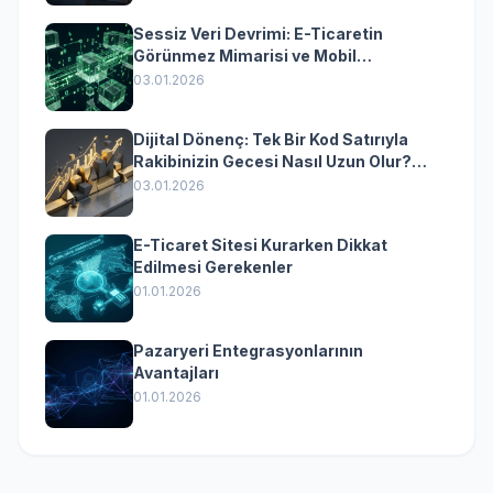
Sessiz Veri Devrimi: E-Ticaretin
Görünmez Mimarisi ve Mobil
Dönüşümün Kurumsal Anahtarı
03.01.2026
Dijital Dönenç: Tek Bir Kod Satırıyla
Rakibinizin Gecesi Nasıl Uzun Olur?
(Kurumsal Yazılımın Güçlü Rolü)
03.01.2026
E-Ticaret Sitesi Kurarken Dikkat
Edilmesi Gerekenler
01.01.2026
Pazaryeri Entegrasyonlarının
Avantajları
01.01.2026