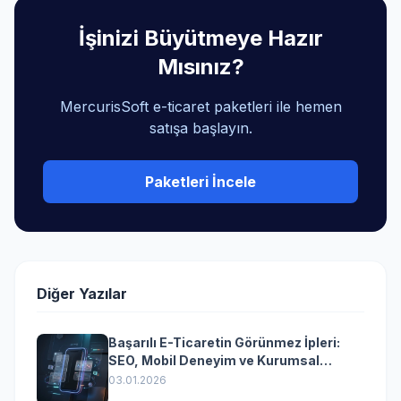
İşinizi Büyütmeye Hazır
Mısınız?
MercurisSoft e-ticaret paketleri ile hemen
satışa başlayın.
Paketleri İncele
Diğer Yazılar
Başarılı E-Ticaretin Görünmez İpleri:
SEO, Mobil Deneyim ve Kurumsal
Yazılımın Kazandıran Senkronizasyonu
03.01.2026