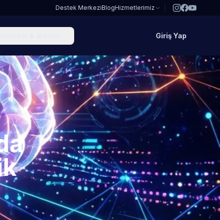
Destek Merkezi
Blog
Hizmetlerimiz
özümler & Araçlar
Giriş Yap
da
ik