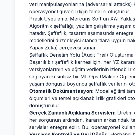
veri manipülasyonlarına (adversarial attacks)
operasyonel güvenilirliğin temelini oluşturur.
Pratik Uygulama: Mercuris Soft'un XAI Yaklaş
Algoritmik şeffaflığı, yazılım geliştirme ya
hatadır. Şeffaflık, tasarım aşamasında entegre 
modellerini düzenleyici standartlara uygun hale
Yapay Zeka) çerçevesi sunar.
Şeffaflık Denetim Yolu (Audit Trail) Oluşturma
Başarılı bir şeffaflık karnesi için, her YZ karar
versiyonlarının ve eğitim verilerinin izlenebilir 
sağlayan kesintisiz bir ML Ops (Makine Öğreni
yaşam döngüsü boyunca şeffaflık verilerini ot
Otomatik Dokümantasyon:
Model eğitimi tam
ölçümleri ve temel açıklanabilirlik grafikleri 
dönüştürülür.
Gerçek Zamanlı Açıklama Servisleri:
Üretim o
her sorgunun ardından, kararın arkasındaki 
servisler entegre edilir. Bu, operasyonel kulla
Versiyon Kontrolü ve Geri Dönüş:
Herhangi b