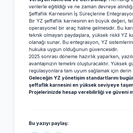
verilerle eğitildiği ve ne zaman devreye alındığı b
Şeffaflık Karnesinin İş Süreçlerine Entegrasy
Bir YZ şeffaflık karnesinin en büyük değeri, t
operasyonel bir araç haline gelmesidir. Bu kar
teknik olmayan paydaşlara, yüksek riskli YZ ka
olanağı sunar. Bu entegrasyon, YZ sistemlerini
hukuka uygun olduğunun güvencesidir.
2025 sonrası döneme hazırlık yaparken, yazılım
avantajınızın temelini oluşturacaktır. Yüksek g
regülasyonlara tam uyum sağlamak için derin t
Geleceğin YZ yönetişim standartlarını bugün
şeffaflık karnesini en yüksek seviyeye taşıma
Projelerinizde hesap verebilirliği ve güveni 
Bu yazıyı paylaş: