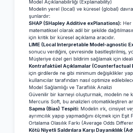
Model Açıklanabilirliği (Explainability)
Modelin yerel (local) ve küresel (global) davran
şunlardır:
SHAP (SHapley Additive exPlanations):
Her b
matematiksel olarak adil bir şekilde dağıtılmas
için kritik bir küresel açıklama aracıdır.
LIME (Local Interpretable Model-agnostic E
sonucu verdiğini, çevresinde basitleştirilmiş, y
Müşteriye özel geri bildirim sağlamak için ideald
Kontrafaktüel Açıklamalar (Counterfactual 
için girdilerde ne gibi minimum değişiklikler yap
kullanıcılar tarafından nasıl optimize edilebilec
Model Sağlamlığı ve Taraflılık Analizi
Güvenilir bir karneyi oluşturmak, modelin ne kad
Mercuris Soft, bu analizleri otomatikleştiren a
Sapma (Bias) Tespiti:
Modelin ırk, cinsiyet ve
ayrımcılık yapıp yapmadığını ölçmek için Eşit 
Ortalama Olasılık Farkı (Average Odds Difference
Kötü Niyetli Saldırılara Karşı Dayanıklılık (