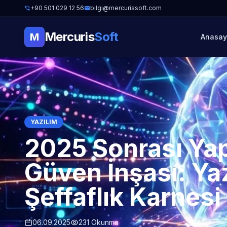
+90 501 029 12 56
bilgi@mercurissoft.com
Mercuris
Soft
M
Anasay
YAZILIM
2025 Sonrası Yap
Güven İnşası: Yaz
Şeffaflık Karnesi
06.09.2025
231 Okunma