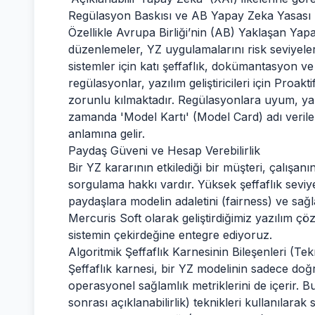
Regülasyon Baskısı ve AB Yapay Zeka Yasası
Özellikle Avrupa Birliği’nin (AB) Yaklaşan Yap
düzenlemeler, YZ uygulamalarını risk seviyeler
sistemler için katı şeffaflık, dokümantasyon ve 
regülasyonlar, yazılım geliştiricileri için Pro
zorunlu kılmaktadır. Regülasyonlara uyum, yaz
zamanda 'Model Kartı' (Model Card) adı veril
anlamına gelir.
Paydaş Güveni ve Hesap Verebilirlik
Bir YZ kararının etkilediği bir müşteri, çalışan
sorgulama hakkı vardır. Yüksek şeffaflık seviy
paydaşlara modelin adaletini (fairness) ve sağ
Mercuris Soft olarak geliştirdiğimiz yazılım ç
sistemin çekirdeğine entegre ediyoruz.
Algoritmik Şeffaflık Karnesinin Bileşenleri (Tek
Şeffaflık karnesi, bir YZ modelinin sadece doğ
operasyonel sağlamlık metriklerini de içerir. Bu
sonrası açıklanabilirlik) teknikleri kullanılarak 