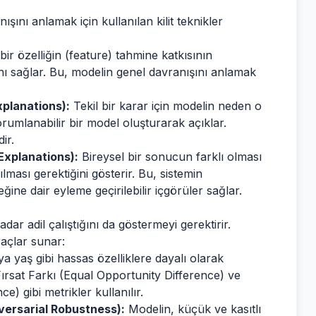
ışını anlamak için kullanılan kilit teknikler
ir özelliğin (feature) tahmine katkısının
ını sağlar. Bu, modelin genel davranışını anlamak
xplanations):
Tekil bir karar için modelin neden o
orumlanabilir bir model oluşturarak açıklar.
ir.
Explanations):
Bireysel bir sonucun farklı olması
ılması gerektiğini gösterir. Bu, sistemin
eğine dair eyleme geçirilebilir içgörüler sağlar.
ar adil çalıştığını da göstermeyi gerektirir.
raçlar sunar:
ya yaş gibi hassas özelliklere dayalı olarak
Fırsat Farkı (Equal Opportunity Difference) ve
) gibi metrikler kullanılır.
Adversarial Robustness):
Modelin, küçük ve kasıtlı