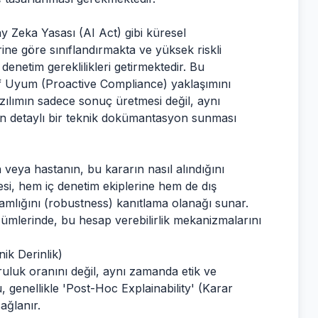
ay Zeka Yasası (AI Act) gibi küresel
ine göre sınıflandırmakta ve yüksek riskli
denetim gereklilikleri getirmektedir. Bu
aktif Uyum (Proactive Compliance) yaklaşımını
ılımın sadece sonuç üretmesi değil, aynı
en detaylı bir teknik dokümantasyon sunması
ın veya hastanın, bu kararın nasıl alındığını
esi, hem iç denetim ekiplerine hem de dış
lamlığını (robustness) kanıtlama olanağı sunar.
özümlerinde, bu hesap verebilirlik mekanizmalarını
nik Derinlik)
ruluk oranını değil, aynı zamanda etik ve
, genellikle 'Post-Hoc Explainability' (Karar
sağlanır.