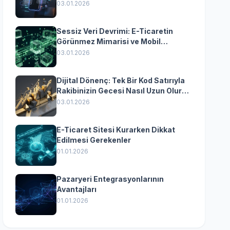
Yazılımın Kazandıran
03.01.2026
Senkronizasyonu
Sessiz Veri Devrimi: E-Ticaretin
Görünmez Mimarisi ve Mobil
Dönüşümün Kurumsal Anahtarı
03.01.2026
Dijital Dönenç: Tek Bir Kod Satırıyla
Rakibinizin Gecesi Nasıl Uzun Olur?
(Kurumsal Yazılımın Güçlü Rolü)
03.01.2026
E-Ticaret Sitesi Kurarken Dikkat
Edilmesi Gerekenler
01.01.2026
Pazaryeri Entegrasyonlarının
Avantajları
01.01.2026