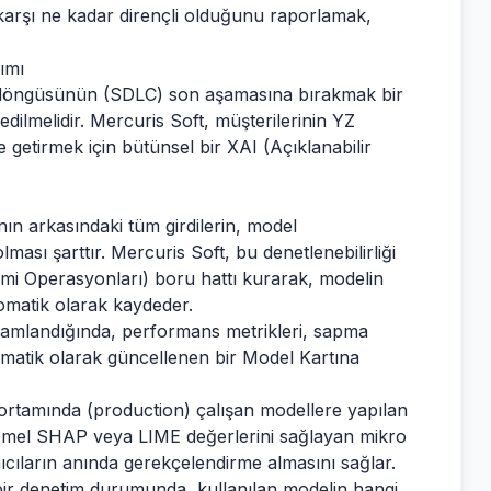
 karşı ne kadar dirençli olduğunu raporlamak,
ımı
şam döngüsünün (SDLC) son aşamasına bırakmak bir
edilmelidir. Mercuris Soft, müşterilerinin YZ
 getirmek için bütünsel bir XAI (Açıklanabilir
ının arkasındaki tüm girdilerin, model
olması şarttır. Mercuris Soft, bu denetlenebilirliği
mi Operasyonları) boru hattı kurarak, modelin
omatik olarak kaydeder.
amlandığında, performans metrikleri, sapma
otomatik olarak güncellenen bir Model Kartına
rtamında (production) çalışan modellere yapılan
temel SHAP veya LIME değerlerini sağlayan mikro
nıcıların anında gerekçelendirme almasını sağlar.
ir denetim durumunda, kullanılan modelin hangi