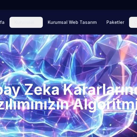
fa
Kurumsal
Kurumsal Web Tasarım
Paketler
Ç
ay Zeka Kararların
ılımınızın Algoritm