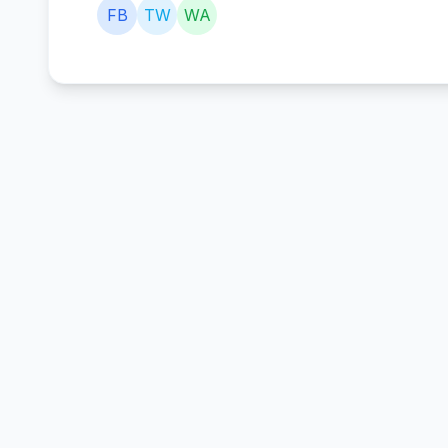
FB
TW
WA