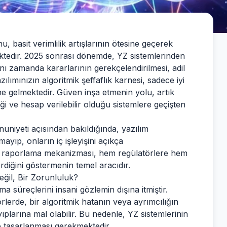
 basit verimlilik artışlarının ötesine geçerek
ktedir. 2025 sonrası dönemde, YZ sistemlerinden
 zamanda kararlarının gerekçelendirilmesi, adil
ılımınızın algoritmik şeffaflık karnesi, sadece iyi
ne gelmektedir. Güven inşa etmenin yolu, artık
ği ve hesap verilebilir olduğu sistemlere geçişten
niyeti açısından bakıldığında, yazılım
ayıp, onların iç işleyişini açıkça
Bu raporlama mekanizması, hem regülatörlere hem
rdiğini göstermenin temel aracıdır.
eğil, Bir Zorunluluk?
a süreçlerini insani gözlemin dışına itmiştir.
örlerde, bir algoritmik hatanın veya ayrımcılığın
yıplarına mal olabilir. Bu nedenle, YZ sistemlerinin
re tasarlanması gerekmektedir.