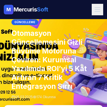
Mercuris
Soft
M
GÜNCELLEME
Otomasyon
Güncellemesini Gizli
Büyüme Motoruna
Çeviren: Kurumsal
Yazılımda ROI’yi 5 Kat
Artıran 7 Kritik
Entegrasyon Sırrı
05.03.2025
174 Okunma