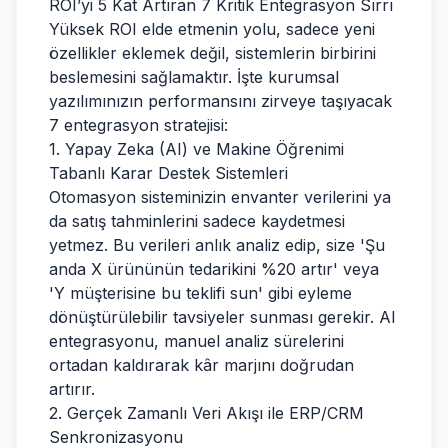
ROI’yi 5 Kat Artıran 7 Kritik Entegrasyon Sırrı
Yüksek ROI elde etmenin yolu, sadece yeni
özellikler eklemek değil, sistemlerin birbirini
beslemesini sağlamaktır. İşte kurumsal
yazılımınızın performansını zirveye taşıyacak
7 entegrasyon stratejisi:
1. Yapay Zeka (AI) ve Makine Öğrenimi
Tabanlı Karar Destek Sistemleri
Otomasyon sisteminizin envanter verilerini ya
da satış tahminlerini sadece kaydetmesi
yetmez. Bu verileri anlık analiz edip, size 'Şu
anda X ürününün tedarikini %20 artır' veya
'Y müşterisine bu teklifi sun' gibi eyleme
dönüştürülebilir tavsiyeler sunması gerekir. AI
entegrasyonu, manuel analiz sürelerini
ortadan kaldırarak kâr marjını doğrudan
artırır.
2. Gerçek Zamanlı Veri Akışı ile ERP/CRM
Senkronizasyonu