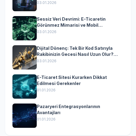
Yazılımın Kazandıran Senkronizasyonu
03.01.2026
Sessiz Veri Devrimi: E-Ticaretin
Görünmez Mimarisi ve Mobil
Dönüşümün Kurumsal Anahtarı
03.01.2026
Dijital Dönenç: Tek Bir Kod Satırıyla
Rakibinizin Gecesi Nasıl Uzun Olur?
(Kurumsal Yazılımın Güçlü Rolü)
03.01.2026
E-Ticaret Sitesi Kurarken Dikkat
Edilmesi Gerekenler
01.01.2026
Pazaryeri Entegrasyonlarının
Avantajları
01.01.2026