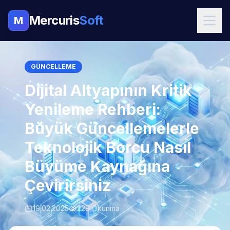
Mercuris
Soft
M
GÜNCELLEME
Dijital Altyapının Kritik
Yenileme Rehberi:
Büyük Güncellemelerle
Teknolojik Borcu Nasıl
Büyüme Kaynağına
Çevirirsiniz
19.02.2025
229 Okunma