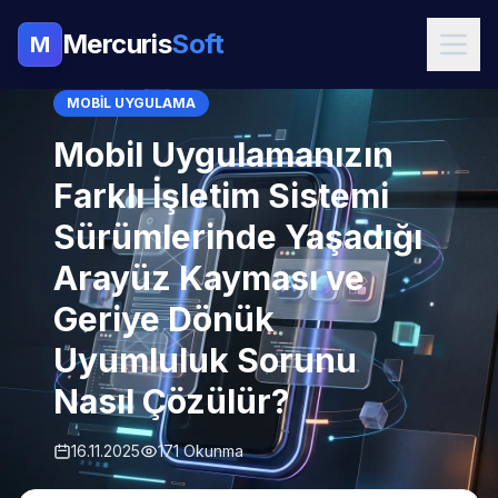
Mercuris
Soft
M
MOBIL UYGULAMA
Mobil Uygulamanızın
Farklı İşletim Sistemi
Sürümlerinde Yaşadığı
Arayüz Kayması ve
Geriye Dönük
Uyumluluk Sorunu
Nasıl Çözülür?
16.11.2025
171 Okunma