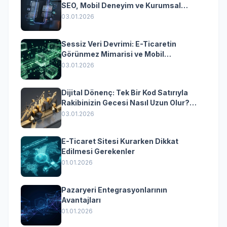
SEO, Mobil Deneyim ve Kurumsal
Yazılımın Kazandıran Senkronizasyonu
03.01.2026
Sessiz Veri Devrimi: E-Ticaretin
Görünmez Mimarisi ve Mobil
Dönüşümün Kurumsal Anahtarı
03.01.2026
Dijital Dönenç: Tek Bir Kod Satırıyla
Rakibinizin Gecesi Nasıl Uzun Olur?
(Kurumsal Yazılımın Güçlü Rolü)
03.01.2026
E-Ticaret Sitesi Kurarken Dikkat
Edilmesi Gerekenler
01.01.2026
Pazaryeri Entegrasyonlarının
Avantajları
01.01.2026