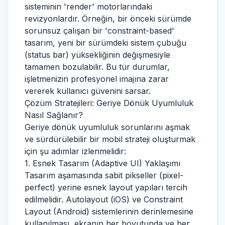
sisteminin 'render' motorlarındaki
revizyonlardır. Örneğin, bir önceki sürümde
sorunsuz çalışan bir 'constraint-based'
tasarım, yeni bir sürümdeki sistem çubuğu
(status bar) yüksekliğinin değişmesiyle
tamamen bozulabilir. Bu tür durumlar,
işletmenizin profesyonel imajına zarar
vererek kullanıcı güvenini sarsar.
Çözüm Stratejileri: Geriye Dönük Uyumluluk
Nasıl Sağlanır?
Geriye dönük uyumluluk sorunlarını aşmak
ve sürdürülebilir bir mobil strateji oluşturmak
için şu adımlar izlenmelidir:
1. Esnek Tasarım (Adaptive UI) Yaklaşımı
Tasarım aşamasında sabit pikseller (pixel-
perfect) yerine esnek layout yapıları tercih
edilmelidir. Autolayout (iOS) ve Constraint
Layout (Android) sistemlerinin derinlemesine
kullanılması, ekranın her boyutunda ve her