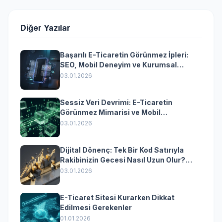
Diğer Yazılar
Başarılı E-Ticaretin Görünmez İpleri:
SEO, Mobil Deneyim ve Kurumsal
Yazılımın Kazandıran Senkronizasyonu
03.01.2026
Sessiz Veri Devrimi: E-Ticaretin
Görünmez Mimarisi ve Mobil
Dönüşümün Kurumsal Anahtarı
03.01.2026
Dijital Dönenç: Tek Bir Kod Satırıyla
Rakibinizin Gecesi Nasıl Uzun Olur?
(Kurumsal Yazılımın Güçlü Rolü)
03.01.2026
E-Ticaret Sitesi Kurarken Dikkat
Edilmesi Gerekenler
01.01.2026