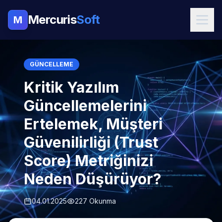
Mercuris
Soft
M
GÜNCELLEME
Kritik Yazılım
Güncellemelerini
Ertelemek, Müşteri
Güvenilirliği (Trust
Score) Metriğinizi
Neden Düşürüyor?
04.01.2025
227 Okunma