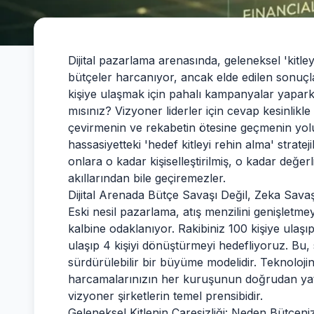
Dijital pazarlama arenasında, geleneksel 'kitle
bütçeler harcanıyor, ancak elde edilen sonuçl
kişiye ulaşmak için pahalı kampanyalar yapa
mısınız? Vizyoner liderler için cevap kesinlikle
çevirmenin ve rekabetin ötesine geçmenin yolu
hassasiyetteki 'hedef kitleyi rehin alma' stratejil
onlara o kadar kişiselleştirilmiş, o kadar değer
akıllarından bile geçiremezler.
Dijital Arenada Bütçe Savaşı Değil, Zeka Savaş
Eski nesil pazarlama, atış menzilini genişletm
kalbine odaklanıyor. Rakibiniz 100 kişiye ulaşı
ulaşıp 4 kişiyi dönüştürmeyi hedefliyoruz. Bu, 
sürdürülebilir bir büyüme modelidir. Teknoloj
harcamalarınızın her kuruşunun doğrudan yat
vizyoner şirketlerin temel prensibidir.
Geleneksel Kitlenin Çaresizliği: Neden Bütçeni