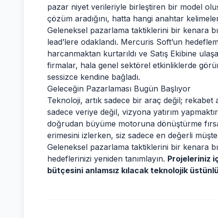
pazar niyet verileriyle birleştiren bir model o
çözüm aradığını, hatta hangi anahtar kelimeleri a
Geleneksel pazarlama taktiklerini bir kenara b
lead’lere odaklandı. Mercuris Soft’un hedefle
harcanmaktan kurtarıldı ve Satış Ekibine ulaşa
firmalar, hala genel sektörel etkinliklerde görün
sessizce kendine bağladı.
Geleceğin Pazarlaması Bugün Başlıyor
Teknoloji, artık sadece bir araç değil; rekabet av
sadece veriye değil, vizyona yatırım yapmaktır
doğrudan büyüme motoruna dönüştürme fırsatıdı
erimesini izlerken, siz sadece en değerli müşter
Geleneksel pazarlama taktiklerini bir kenara b
hedeflerinizi yeniden tanımlayın.
Projeleriniz i
bütçesini anlamsız kılacak teknolojik üstünlü