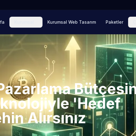
fa
Kurumsal
Kurumsal Web Tasarım
Paketler
Ç
 Pazarlama Bütçesin
knolojiyle 'Hedef
ehin Alırsınız