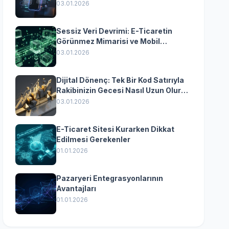
Yazılımın Kazandıran
03.01.2026
Senkronizasyonu
Sessiz Veri Devrimi: E-Ticaretin
Görünmez Mimarisi ve Mobil
Dönüşümün Kurumsal Anahtarı
03.01.2026
Dijital Dönenç: Tek Bir Kod Satırıyla
Rakibinizin Gecesi Nasıl Uzun Olur?
(Kurumsal Yazılımın Güçlü Rolü)
03.01.2026
E-Ticaret Sitesi Kurarken Dikkat
Edilmesi Gerekenler
01.01.2026
Pazaryeri Entegrasyonlarının
Avantajları
01.01.2026