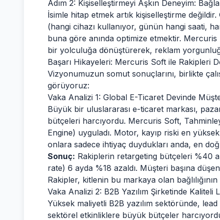
Adım 2: Kişiselleştirmeyi Aşkın Deneyim: Bağl
İsimle hitap etmek artık kişiselleştirme değild
(hangi cihazı kullanıyor, günün hangi saati, h
buna göre anında optimize etmektir. Mercuris 
bir yolculuğa dönüştürerek, reklam yorgunluğu
Başarı Hikayeleri: Mercuris Soft ile Rakipleri D
Vizyonumuzun somut sonuçlarını, birlikte çalışt
görüyoruz:
Vaka Analizi 1: Global E-Ticaret Devinde Müşt
Büyük bir uluslararası e-ticaret markası, paza
bütçeleri harcıyordu. Mercuris Soft, Tahminle
Engine) uyguladı. Motor, kayıp riski en yükse
onlara sadece ihtiyaç duydukları anda, en do
Sonuç:
Rakiplerin retargeting bütçeleri %40 
rate) 6 ayda %18 azaldı. Müşteri başına düşe
Rakipler, kitlenin bu markaya olan bağlılığının
Vaka Analizi 2: B2B Yazılım Şirketinde Kaliteli 
Yüksek maliyetli B2B yazılım sektöründe, lead ka
sektörel etkinliklere büyük bütçeler harcıyordu