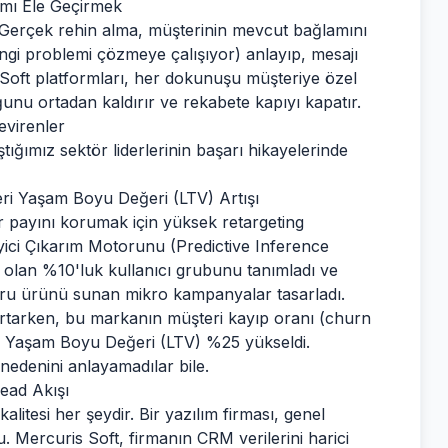
amı Ele Geçirmek
ir. Gerçek rehin alma, müşterinin mevcut bağlamını
angi problemi çözmeye çalışıyor) anlayıp, mesajı
Soft platformları, her dokunuşu müşteriye özel
nu ortadan kaldırır ve rekabete kapıyı kapatır.
evirenler
ığımız sektör liderlerinin başarı hikayelerinde
eri Yaşam Boyu Değeri (LTV) Artışı
r payını korumak için yüksek retargeting
yici Çıkarım Motorunu (Predictive Inference
k olan %10'luk kullanıcı grubunu tanımladı ve
ğru ürünü sunan mikro kampanyalar tasarladı.
artarken, bu markanın müşteri kayıp oranı (churn
n Yaşam Boyu Değeri (LTV) %25 yükseldi.
 nedenini anlayamadılar bile.
Lead Akışı
litesi her şeydir. Bir yazılım firması, genel
. Mercuris Soft, firmanın CRM verilerini harici