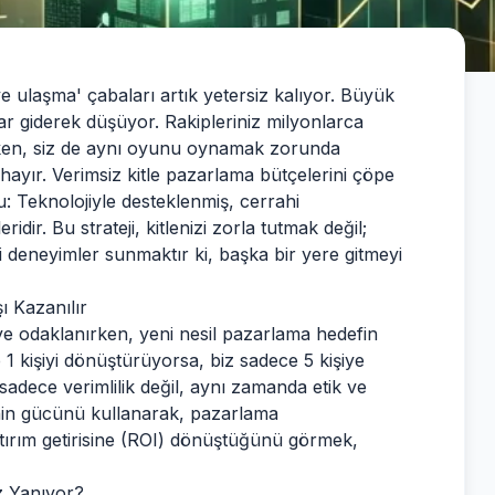
ye ulaşma' çabaları artık yetersiz kalıyor. Büyük
ar giderek düşüyor. Rakipleriniz milyonlarca
rken, siz de aynı oyunu oynamak zorunda
 hayır. Verimsiz kitle pazarlama bütçelerini çöpe
: Teknolojiyle desteklenmiş, cerrahi
eridir. Bu strateji, kitlenizi zorla tutmak değil;
li deneyimler sunmaktır ki, başka bir yere gitmeyi
ı Kazanılır
eye odaklanırken, yeni nesil pazarlama hedefin
p 1 kişiyi dönüştürüyorsa, biz sadece 5 kişiye
sadece verimlilik değil, aynı zamanda etik ve
inin gücünü kullanarak, pazarlama
ırım getirisine (ROI) dönüştüğünü görmek,
z Yanıyor?