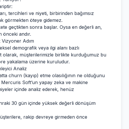
iptir:
ı, tercihleri ve niyeti, birbirinden bağımsız
larak görmekten öteye gidemez.
ete geçtikten sonra başlar. Oysa en değerli an,
 önceki andır.
ört Vizyoner Adım
ksel demografik veya ilgi alanı bazlı
olarak, müşterilerimizle birlikte kurduğumuz bu
 göre yakalama üzerine kuruludur.
eyici Analiz
atta churn (kayıp) etme olasılığının ne olduğunu
r. Mercuris Soft’un yapay zeka ve makine
niyeler içinde analiz ederek, henüz
nraki 30 gün içinde yüksek değerli dönüşüm
üşterilere, rakip devreye girmeden önce