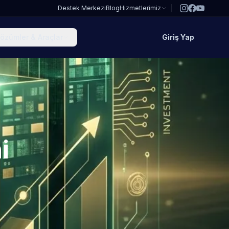
Destek Merkezi
Blog
Hizmetlerimiz
özümler & Araçlar
Giriş Yap
i