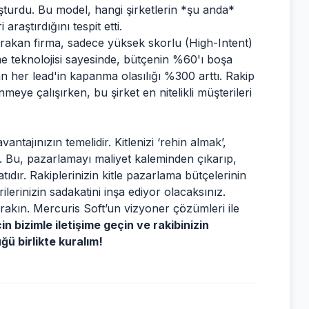
luşturdu. Bu model, hangi şirketlerin *şu anda*
raştırdığını tespit etti.
ırakan firma, sadece yüksek skorlu (High-Intent)
me teknolojisi sayesinde, bütçenin %60'ı boşa
n her lead'in kapanma olasılığı %300 arttı. Rakip
meye çalışırken, bu şirket en nitelikli müşterileri
antajınızın temelidir. Kitlenizi ‘rehin almak’,
. Bu, pazarlamayı maliyet kaleminden çıkarıp,
r. Rakiplerinizin kitle pazarlama bütçelerinin
ilerinizin sadakatini inşa ediyor olacaksınız.
ırakın. Mercuris Soft’un vizyoner çözümleri ile
çin bizimle iletişime geçin ve rakibinizin
ğü birlikte kuralım!