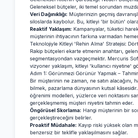
Geleneksel bütçeler, iki temel sorundan muzdar
Veri Dağınıklığı:
Müşterinizin geçmiş davranışlar
siloslarda kaybolur. Bu, kitleyi 'bir bütün' o
Reaktif Yaklaşım:
Kampanyalar, tüketici harek
müşterinin ihtiyacının farkına varmadan hemen
Teknolojiyle Kitleyi 'Rehin Alma' Stratejisi: D
Rakip bütçeleri ekarte etmenin anahtarı, gelene
segmentasyondan vazgeçmektir. Mercuris Soft 
vizyoner yaklaşım, kitleyi 'kullanıcı niyetine'
Adım 1: Görünmezi Görünür Yapmak – Tahminl
Bir müşterinin ne zaman, ne satın alacağını, h
bilmek, pazarlama dünyasının kutsal kâsesidi
öğrenimi modelleri, yüzlerce veri noktasını sa
gerçekleşmemiş müşteri niyetini tahmin eder.
Öngörüsel Skorlama:
Hangi müşterinin bir so
gerçekleştireceğini belirler.
Proaktif Müdahale:
Kayıp riski yüksek olan m
benzersiz bir teklifle yaklaşılmasını sağlar.