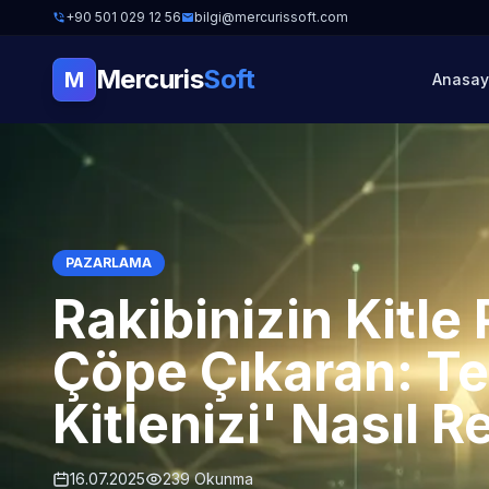
+90 501 029 12 56
bilgi@mercurissoft.com
Mercuris
Soft
M
Anasay
PAZARLAMA
Rakibinizin Kitle
Çöpe Çıkaran: Te
Kitlenizi' Nasıl R
16.07.2025
239 Okunma