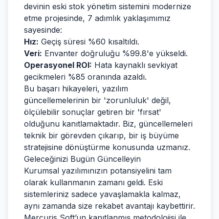
devinin eski stok yönetim sistemini modernize
etme projesinde, 7 adımlık yaklaşımımız
sayesinde:
Hız:
Geçiş süresi %60 kısaltıldı.
Veri:
Envanter doğruluğu %99.8'e yükseldi.
Operasyonel ROI:
Hata kaynaklı sevkiyat
gecikmeleri %85 oranında azaldı.
Bu başarı hikayeleri, yazılım
güncellemelerinin bir 'zorunluluk' değil,
ölçülebilir sonuçlar getiren bir 'fırsat'
olduğunu kanıtlamaktadır. Biz, güncellemeleri
teknik bir görevden çıkarıp, bir iş büyüme
stratejisine dönüştürme konusunda uzmanız.
Geleceğinizi Bugün Güncelleyin
Kurumsal yazılımınızın potansiyelini tam
olarak kullanmanın zamanı geldi. Eski
sistemleriniz sadece yavaşlamakla kalmaz,
aynı zamanda size rekabet avantajı kaybettirir.
Mercuris Soft’un kanıtlanmış metodolojisi ile