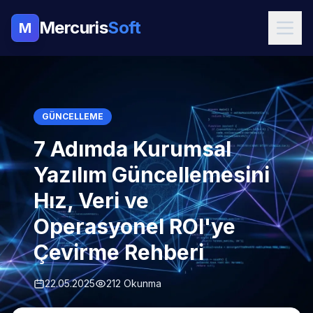
Mercuris
Soft
M
GÜNCELLEME
7 Adımda Kurumsal
Yazılım Güncellemesini
Hız, Veri ve
Operasyonel ROI'ye
Çevirme Rehberi
22.05.2025
212 Okunma