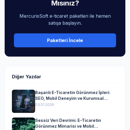
Mısınız?
MercurisSoft e-ticaret paketleri ile hemen
satışa başlayın.
Paketleri İncele
Diğer Yazılar
Başarılı E-Ticaretin Görünmez İpleri:
SEO, Mobil Deneyim ve Kurumsal
Yazılımın Kazandıran Senkronizasyonu
03.01.2026
Sessiz Veri Devrimi: E-Ticaretin
Görünmez Mimarisi ve Mobil