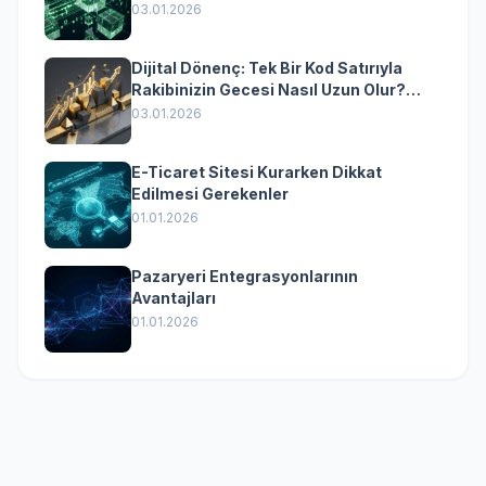
Dönüşümün Kurumsal Anahtarı
03.01.2026
Dijital Dönenç: Tek Bir Kod Satırıyla
Rakibinizin Gecesi Nasıl Uzun Olur?
(Kurumsal Yazılımın Güçlü Rolü)
03.01.2026
E-Ticaret Sitesi Kurarken Dikkat
Edilmesi Gerekenler
01.01.2026
Pazaryeri Entegrasyonlarının
Avantajları
01.01.2026