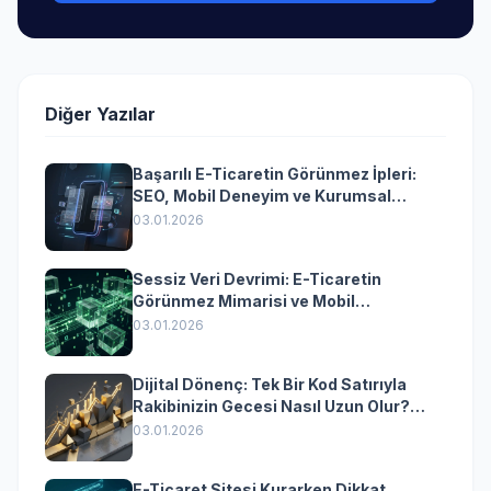
Diğer Yazılar
Başarılı E-Ticaretin Görünmez İpleri:
SEO, Mobil Deneyim ve Kurumsal
Yazılımın Kazandıran Senkronizasyonu
03.01.2026
Sessiz Veri Devrimi: E-Ticaretin
Görünmez Mimarisi ve Mobil
Dönüşümün Kurumsal Anahtarı
03.01.2026
Dijital Dönenç: Tek Bir Kod Satırıyla
Rakibinizin Gecesi Nasıl Uzun Olur?
(Kurumsal Yazılımın Güçlü Rolü)
03.01.2026
E-Ticaret Sitesi Kurarken Dikkat