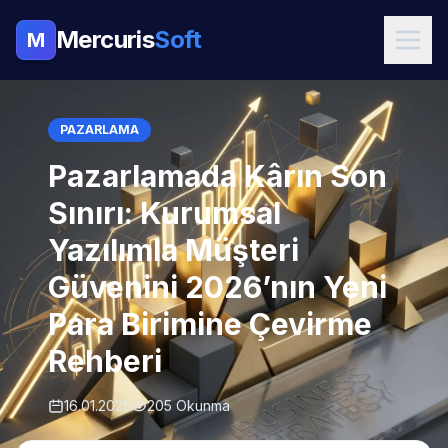
Mercuris
Soft
M
PAZARLAMA
Pazarlamada Kârın Son
Sınırı: Kurumsal
Yazılımla Müşteri
Güvenini 2026’nın Yeni
Para Birimine Çevirme
Rehberi
16.01.2025
205 Okunma