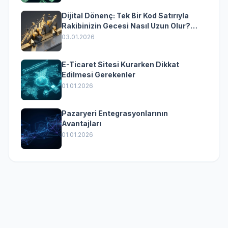
Dijital Dönenç: Tek Bir Kod Satırıyla
Rakibinizin Gecesi Nasıl Uzun Olur?
(Kurumsal Yazılımın Güçlü Rolü)
03.01.2026
E-Ticaret Sitesi Kurarken Dikkat
Edilmesi Gerekenler
01.01.2026
Pazaryeri Entegrasyonlarının
Avantajları
01.01.2026