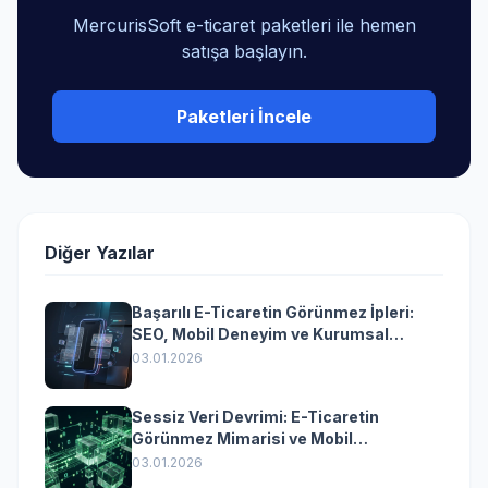
MercurisSoft e-ticaret paketleri ile hemen
satışa başlayın.
Paketleri İncele
Diğer Yazılar
Başarılı E-Ticaretin Görünmez İpleri:
SEO, Mobil Deneyim ve Kurumsal
Yazılımın Kazandıran Senkronizasyonu
03.01.2026
Sessiz Veri Devrimi: E-Ticaretin
Görünmez Mimarisi ve Mobil
Dönüşümün Kurumsal Anahtarı
03.01.2026