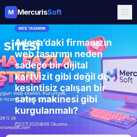
Mercuris
Soft
M
WEB TASARIM
Adana’daki firmanızın
web tasarımı neden
sadece bir dijital
kartvizit gibi değil de
kesintisiz çalışan bir
satış makinesi gibi
kurgulanmalı?
23.11.2025
66 Okunma