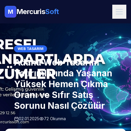
Mercuris
Soft
M
WEB TASARIM
Adana Web Tasarım
Yatırımlarında Yaşanan
Yüksek Hemen Çıkma
Oranı ve Sıfır Satış
Sorunu Nasıl Çözülür
02.01.2025
72 Okunma