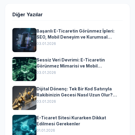
Diğer Yazılar
Başarılı E-Ticaretin Görünmez İpleri:
SEO, Mobil Deneyim ve Kurumsal
Yazılımın Kazandıran Senkronizasyonu
03.01.2026
Sessiz Veri Devrimi: E-Ticaretin
Görünmez Mimarisi ve Mobil
Dönüşümün Kurumsal Anahtarı
03.01.2026
Dijital Dönenç: Tek Bir Kod Satırıyla
Rakibinizin Gecesi Nasıl Uzun Olur?
(Kurumsal Yazılımın Güçlü Rolü)
03.01.2026
E-Ticaret Sitesi Kurarken Dikkat
Edilmesi Gerekenler
01.01.2026