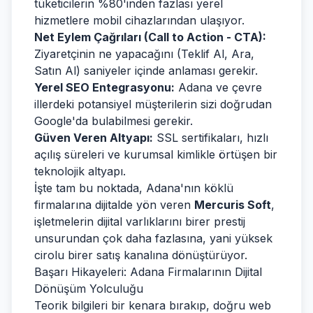
tüketicilerin %80'inden fazlası yerel
hizmetlere mobil cihazlarından ulaşıyor.
Net Eylem Çağrıları (Call to Action - CTA):
Ziyaretçinin ne yapacağını (Teklif Al, Ara,
Satın Al) saniyeler içinde anlaması gerekir.
Yerel SEO Entegrasyonu:
Adana ve çevre
illerdeki potansiyel müşterilerin sizi doğrudan
Google'da bulabilmesi gerekir.
Güven Veren Altyapı:
SSL sertifikaları, hızlı
açılış süreleri ve kurumsal kimlikle örtüşen bir
teknolojik altyapı.
İşte tam bu noktada, Adana'nın köklü
firmalarına dijitalde yön veren
Mercuris Soft
,
işletmelerin dijital varlıklarını birer prestij
unsurundan çok daha fazlasına, yani yüksek
cirolu birer satış kanalına dönüştürüyor.
Başarı Hikayeleri: Adana Firmalarının Dijital
Dönüşüm Yolculuğu
Teorik bilgileri bir kenara bırakıp, doğru web