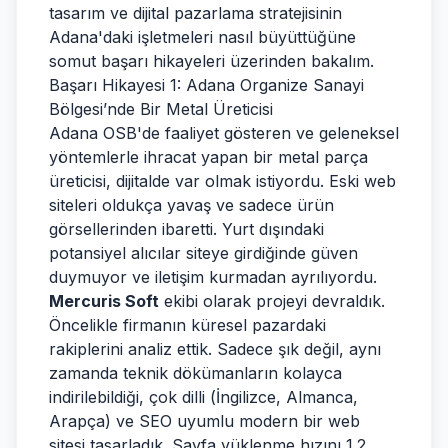
tasarım ve dijital pazarlama stratejisinin
Adana'daki işletmeleri nasıl büyüttüğüne
somut başarı hikayeleri üzerinden bakalım.
Başarı Hikayesi 1: Adana Organize Sanayi
Bölgesi’nde Bir Metal Üreticisi
Adana OSB'de faaliyet gösteren ve geleneksel
yöntemlerle ihracat yapan bir metal parça
üreticisi, dijitalde var olmak istiyordu. Eski web
siteleri oldukça yavaş ve sadece ürün
görsellerinden ibaretti. Yurt dışındaki
potansiyel alıcılar siteye girdiğinde güven
duymuyor ve iletişim kurmadan ayrılıyordu.
Mercuris Soft
ekibi olarak projeyi devraldık.
Öncelikle firmanın küresel pazardaki
rakiplerini analiz ettik. Sadece şık değil, aynı
zamanda teknik dökümanların kolayca
indirilebildiği, çok dilli (İngilizce, Almanca,
Arapça) ve SEO uyumlu modern bir web
sitesi tasarladık. Sayfa yüklenme hızını 1.2