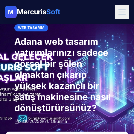
Mercuris
Soft
M
WEB TASARIM
Adana web tasarım
yatırımlarınızı sadece
görsel bir şölen
olmaktan çıkarıp
yüksek kazançlı bir
satış makinesine nasıl
dönüştürürsünüz?
23.10.2025
70 Okunma