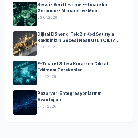
Sessiz Veri Devrimi: E-Ticaretin
Görünmez Mimarisi ve Mobil
Dönüşümün Kurumsal Anahtarı
03.01.2026
Dijital Dönenç: Tek Bir Kod Satırıyla
Rakibinizin Gecesi Nasıl Uzun Olur?
(Kurumsal Yazılımın Güçlü Rolü)
03.01.2026
E-Ticaret Sitesi Kurarken Dikkat
Edilmesi Gerekenler
01.01.2026
Pazaryeri Entegrasyonlarının
Avantajları
01.01.2026