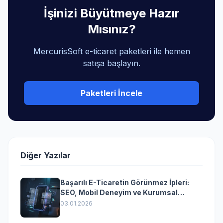
İşinizi Büyütmeye Hazır
Mısınız?
MercurisSoft e-ticaret paketleri ile hemen
satışa başlayın.
Paketleri İncele
Diğer Yazılar
Başarılı E-Ticaretin Görünmez İpleri:
SEO, Mobil Deneyim ve Kurumsal
Yazılımın Kazandıran Senkronizasyonu
03.01.2026