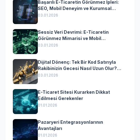
Başarılı E-Ticaretin Görünmez İpleri:
SEO, Mobil Deneyim ve Kurumsal
Yazılımın Kazandıran Senkronizasyonu
03.01.2026
Sessiz Veri Devrimi: E-Ticaretin
Görünmez Mimarisi ve Mobil
Dönüşümün Kurumsal Anahtarı
03.01.2026
Dijital Dönenç: Tek Bir Kod Satırıyla
Rakibinizin Gecesi Nasıl Uzun Olur?
(Kurumsal Yazılımın Güçlü Rolü)
03.01.2026
E-Ticaret Sitesi Kurarken Dikkat
Edilmesi Gerekenler
01.01.2026
Pazaryeri Entegrasyonlarının
Avantajları
01.01.2026