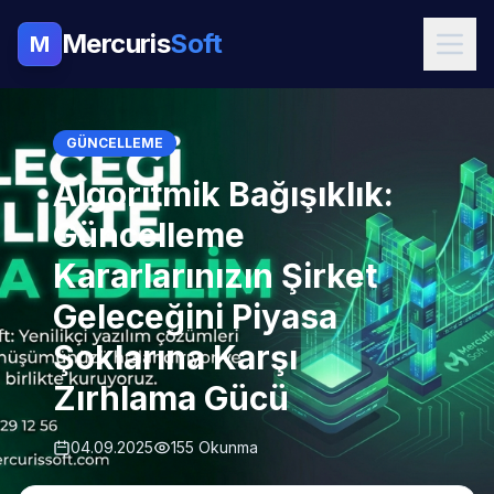
Mercuris
Soft
M
GÜNCELLEME
Algoritmik Bağışıklık:
Güncelleme
Kararlarınızın Şirket
Geleceğini Piyasa
Şoklarına Karşı
Zırhlama Gücü
04.09.2025
155 Okunma