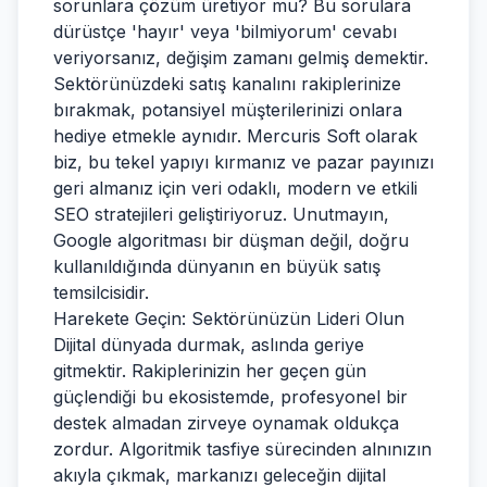
sorunlara çözüm üretiyor mu? Bu sorulara
dürüstçe 'hayır' veya 'bilmiyorum' cevabı
veriyorsanız, değişim zamanı gelmiş demektir.
Sektörünüzdeki satış kanalını rakiplerinize
bırakmak, potansiyel müşterilerinizi onlara
hediye etmekle aynıdır. Mercuris Soft olarak
biz, bu tekel yapıyı kırmanız ve pazar payınızı
geri almanız için veri odaklı, modern ve etkili
SEO stratejileri geliştiriyoruz. Unutmayın,
Google algoritması bir düşman değil, doğru
kullanıldığında dünyanın en büyük satış
temsilcisidir.
Harekete Geçin: Sektörünüzün Lideri Olun
Dijital dünyada durmak, aslında geriye
gitmektir. Rakiplerinizin her geçen gün
güçlendiği bu ekosistemde, profesyonel bir
destek almadan zirveye oynamak oldukça
zordur. Algoritmik tasfiye sürecinden alnınızın
akıyla çıkmak, markanızı geleceğin dijital