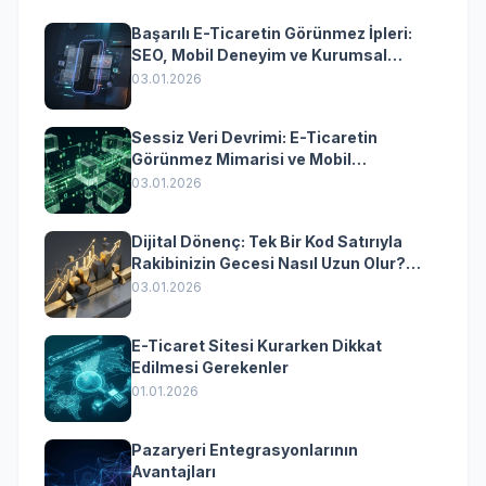
Başarılı E-Ticaretin Görünmez İpleri:
SEO, Mobil Deneyim ve Kurumsal
Yazılımın Kazandıran Senkronizasyonu
03.01.2026
Sessiz Veri Devrimi: E-Ticaretin
Görünmez Mimarisi ve Mobil
Dönüşümün Kurumsal Anahtarı
03.01.2026
Dijital Dönenç: Tek Bir Kod Satırıyla
Rakibinizin Gecesi Nasıl Uzun Olur?
(Kurumsal Yazılımın Güçlü Rolü)
03.01.2026
E-Ticaret Sitesi Kurarken Dikkat
Edilmesi Gerekenler
01.01.2026
Pazaryeri Entegrasyonlarının
Avantajları