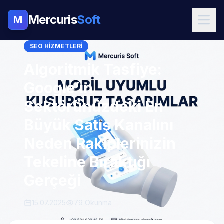
Mercuris
Soft
M
SEO HIZMETLERI
Algoritmik Tasfiye:
Google’ın
Sektörünüzdeki En
Büyük Satış Kanalını
Neden Rakiplerinizin
Tekeline Bıraktığı
Gerçeği
15.07.2025
79 Okunma