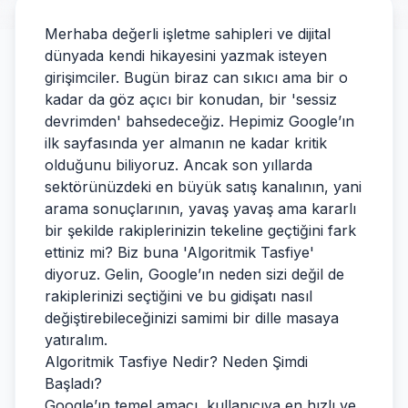
Merhaba değerli işletme sahipleri ve dijital
dünyada kendi hikayesini yazmak isteyen
girişimciler. Bugün biraz can sıkıcı ama bir o
kadar da göz açıcı bir konudan, bir 'sessiz
devrimden' bahsedeceğiz. Hepimiz Google’ın
ilk sayfasında yer almanın ne kadar kritik
olduğunu biliyoruz. Ancak son yıllarda
sektörünüzdeki en büyük satış kanalının, yani
arama sonuçlarının, yavaş yavaş ama kararlı
bir şekilde rakiplerinizin tekeline geçtiğini fark
ettiniz mi? Biz buna 'Algoritmik Tasfiye'
diyoruz. Gelin, Google’ın neden sizi değil de
rakiplerinizi seçtiğini ve bu gidişatı nasıl
değiştirebileceğinizi samimi bir dille masaya
yatıralım.
Algoritmik Tasfiye Nedir? Neden Şimdi
Başladı?
Google’ın temel amacı, kullanıcıya en hızlı ve