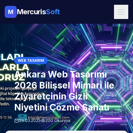
Mercuris
Soft
M
WEB TASARIM
Ankara Web Tasarımı
2026 Bilişsel Mimari ile
Ziyaretçinin Gizli
Niyetini Çözme Sanatı
29.03.2025
200 Okunma