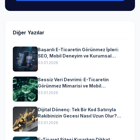
Diğer Yazılar
Başarılı E-Ticaretin Görünmez İpleri:
SEO, Mobil Deneyim ve Kurumsal
Yazılımın Kazandıran Senkronizasyonu
03.01.2026
Sessiz Veri Devrimi: E-Ticaretin
Görünmez Mimarisi ve Mobil
Dönüşümün Kurumsal Anahtarı
03.01.2026
Dijital Dönenç: Tek Bir Kod Satırıyla
Rakibinizin Gecesi Nasıl Uzun Olur?
(Kurumsal Yazılımın Güçlü Rolü)
03.01.2026
E-Ticaret Sitesi Kurarken Dikkat