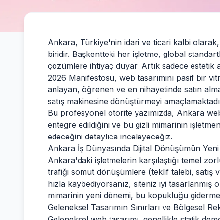
Ankara, Türkiye'nin idari ve ticari kalbi olarak
biridir. Başkentteki her işletme, global stand
çözümlere ihtiyaç duyar. Artık sadece estetik a
2026 Manifestosu, web tasarımını pasif bir vitr
anlayan, öğrenen ve en nihayetinde satın alma ka
satış makinesine dönüştürmeyi amaçlamaktadı
Bu profesyonel otorite yazımızda,
Ankara web
entegre edildiğini ve bu gizli mimarinin işletm
edeceğini detaylıca inceleyeceğiz.
Ankara İş Dünyasında Dijital Dönüşümün Yeni 
Ankara'daki işletmelerin karşılaştığı temel zo
trafiği somut dönüşümlere (teklif talebi, satış 
hızla kaybediyorsanız, siteniz iyi tasarlanmış ol
mimarinin yeni dönemi, bu kopukluğu gidermey
Geleneksel Tasarımın Sınırları ve Bölgesel Re
Geleneksel web tasarımı, genellikle statik dem