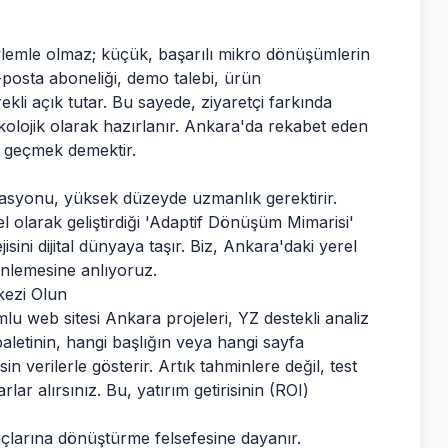
eylemle olmaz; küçük, başarılı mikro dönüşümlerin
e-posta aboneliği, demo talebi, ürün
ekli açık tutar. Bu sayede, ziyaretçi farkında
olojik olarak hazırlanır. Ankara'da rekabet eden
e geçmek demektir.
rasyonu, yüksek düzeyde uzmanlık gerektirir.
 olarak geliştirdiği 'Adaptif Dönüşüm Mimarisi'
isini dijital dünyaya taşır. Biz, Ankara'daki yerel
rinlemesine anlıyoruz.
kezi Olun
lu web sitesi Ankara
projeleri, YZ destekli analiz
 paletinin, hangi başlığın veya hangi sayfa
verilerle gösterir. Artık tahminlere değil, test
ar alırsınız. Bu, yatırım getirisinin (ROI)
nuçlarına dönüştürme felsefesine dayanır.