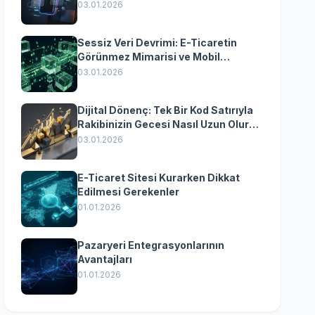
Yazılımın Kazandıran
03.01.2026
Senkronizasyonu
Sessiz Veri Devrimi: E-Ticaretin
Görünmez Mimarisi ve Mobil
Dönüşümün Kurumsal Anahtarı
03.01.2026
Dijital Dönenç: Tek Bir Kod Satırıyla
Rakibinizin Gecesi Nasıl Uzun Olur?
(Kurumsal Yazılımın Güçlü Rolü)
03.01.2026
E-Ticaret Sitesi Kurarken Dikkat
Edilmesi Gerekenler
01.01.2026
Pazaryeri Entegrasyonlarının
Avantajları
01.01.2026