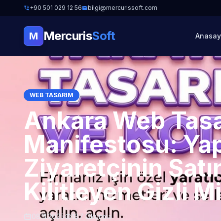
+90 501 029 12 56
bilgi@mercurissoft.com
Mercuris
Soft
M
Anasay
WEB TASARIM
Ankara Web Tasa
Manifestosu: Yap
Ziyaretçinin Satı
Kilitleyen Gizli M
08.11.2025
187 Okunma