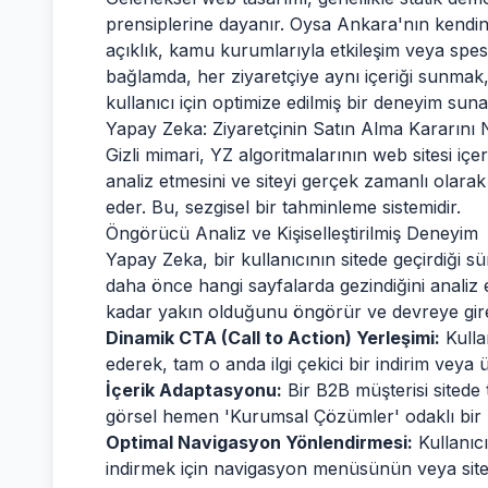
prensiplerine dayanır. Oysa Ankara'nın kendine 
açıklık, kamu kurumlarıyla etkileşim veya spes
bağlamda, her ziyaretçiye aynı içeriği sunmak,
kullanıcı için optimize edilmiş bir deneyim suna
Yapay Zeka: Ziyaretçinin Satın Alma Kararını N
Gizli mimari, YZ algoritmalarının web sitesi içeri
analiz etmesini ve siteyi gerçek zamanlı olarak
eder. Bu, sezgisel bir tahminleme sistemidir.
Öngörücü Analiz ve Kişiselleştirilmiş Deneyim
Yapay Zeka, bir kullanıcının sitede geçirdiği sü
daha önce hangi sayfalarda gezindiğini analiz e
kadar yakın olduğunu öngörür ve devreye gir
Dinamik CTA (Call to Action) Yerleşimi:
Kulla
ederek, tam o anda ilgi çekici bir indirim veya 
İçerik Adaptasyonu:
Bir B2B müşterisi sitede
görsel hemen 'Kurumsal Çözümler' odaklı bir
Optimal Navigasyon Yönlendirmesi:
Kullanıcı
indirmek için navigasyon menüsünün veya site