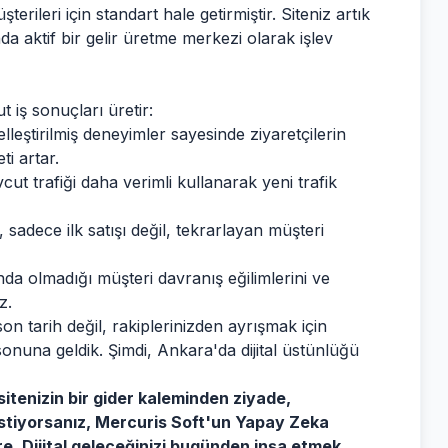
ileri için standart hale getirmiştir. Siteniz artık
aktif bir gelir üretme merkezi olarak işlev
iş sonuçları üretir:
elleştirilmiş deneyimler sayesinde ziyaretçilerin
ti artar.
ut trafiği daha verimli kullanarak yeni trafik
 sadece ilk satışı değil, tekrarlayan müşteri
da olmadığı müşteri davranış eğilimlerini ve
z.
on tarih değil, rakiplerinizden ayrışmak için
sonuna geldik. Şimdi, Ankara'da dijital üstünlüğü
itenizin bir gider kaleminden ziyade,
ı istiyorsanız, Mercuris Soft'un Yapay Zeka
re. Dijital geleceğinizi bugünden inşa etmek