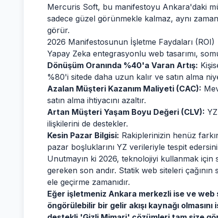
Mercuris Soft, bu manifestoyu Ankara'daki müşter
sadece güzel görünmekle kalmaz, aynı zamanda 
görür.
2026 Manifestosunun İşletme Faydaları (ROI)
Yapay Zeka entegrasyonlu web tasarımı, somut 
Dönüşüm Oranında %40'a Varan Artış:
Kişis
%80'i sitede daha uzun kalır ve satın alma niye
Azalan Müşteri Kazanım Maliyeti (CAC):
Mevc
satın alma ihtiyacını azaltır.
Artan Müşteri Yaşam Boyu Değeri (CLV):
YZ,
ilişkilerini de destekler.
Kesin Pazar Bilgisi:
Rakiplerinizin henüz farkın
pazar boşluklarını YZ verileriyle tespit edersini
Unutmayın ki 2026, teknolojiyi kullanmak için s
gereken son andır. Statik web siteleri çağının 
ele geçirme zamanıdır.
Eğer işletmeniz Ankara merkezli ise ve web s
öngörülebilir bir gelir akışı kaynağı olmasın
destekli 'Gizli Mimari' çözümleri tam size gö