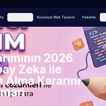
fa
Kurumsal
Kurumsal Web Tasarım
Paketler
Ç
rımının 2026
ay Zeka ile
n Alma Kararını
imari