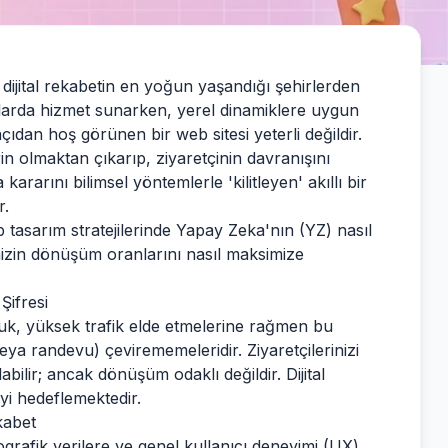
, dijital rekabetin en yoğun yaşandığı şehirlerden
artlarda hizmet sunarken, yerel dinamiklere uygun
çıdan hoş görünen bir web sitesi yeterli değildir.
in olmaktan çıkarıp, ziyaretçinin davranışını
rarını bilimsel yöntemlerle 'kilitleyen' akıllı bir
r.
 tasarım
stratejilerinde Yapay Zeka'nın (YZ) nasıl
enizin dönüşüm oranlarını nasıl maksimize
Şifresi
rluk, yüksek trafik elde etmelerine rağmen bu
veya randevu) çevirememeleridir. Ziyaretçilerinizi
abilir; ancak dönüşüm odaklı değildir. Dijital
i hedeflemektedir.
kabet
ografik verilere ve genel kullanıcı deneyimi (UX)