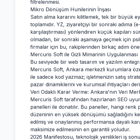
filtrelenmesi.
Mikro Dönüşüm Hunilerinin İnşası
Satın alma kararını kilitlemek, tek bir büyük 
toplamıdır. YZ, ziyaretçiyi bir sonraki adıma (
karşılaştırması) yönlendiren küçük kapıları sür
olmadan, bir sonraki aşamaya geçmek için psik
firmalar için bu, rakiplerinden birkaç adım ön
Mercuris Soft ile Gizli Mimarinin Uygulanması
Bu seviyede bir web tasarım ve yazılım enteg
Mercuris Soft, Ankara merkezli kurumlara özel
ile sadece kod yazmaz; işletmenizin satış stratej
pazar dinamiklerini ve kurumsal ihtiyaçları de
Veri Odaklı Karar Verme: Ankara'nın Veri Mer
Mercuris Soft tarafından hazırlanan
SEO uyum
panelleri ile donatılır. Bu paneller, hangi renk
düzeninin en yüksek dönüşümü sağladığını kesin 
edilmiş ve onaylanmış performansa dayalı kararl
maksimize edilmesinin en garantili yoludur.
2026 Manifestosu, teknolojik yenilikleri iş so