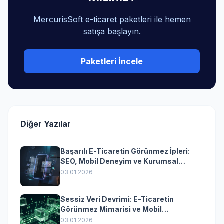
MercurisSoft e-ticaret paketleri ile hemen
satışa başlayın.
Paketleri İncele
Diğer Yazılar
Başarılı E-Ticaretin Görünmez İpleri:
SEO, Mobil Deneyim ve Kurumsal
Yazılımın Kazandıran Senkronizasyonu
03.01.2026
Sessiz Veri Devrimi: E-Ticaretin
Görünmez Mimarisi ve Mobil
Dönüşümün Kurumsal Anahtarı
03.01.2026