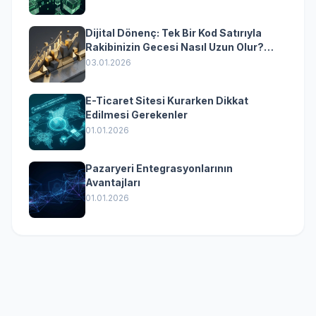
Dijital Dönenç: Tek Bir Kod Satırıyla
Rakibinizin Gecesi Nasıl Uzun Olur?
(Kurumsal Yazılımın Güçlü Rolü)
03.01.2026
E-Ticaret Sitesi Kurarken Dikkat
Edilmesi Gerekenler
01.01.2026
Pazaryeri Entegrasyonlarının
Avantajları
01.01.2026