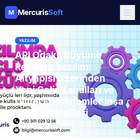
Mercuris
Soft
M
YAZILIM
API Odaklı Büyüme
Rehberi: Yazılım
Altyapısı Üzerinden
Yeni Gelir Kanalları ve
Dijital Ekosistemler İnşa
Etme Stratejileri
12.03.2025
147 Okunma