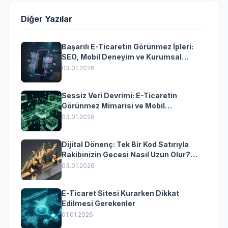
Diğer Yazılar
Başarılı E-Ticaretin Görünmez İpleri:
SEO, Mobil Deneyim ve Kurumsal
Yazılımın Kazandıran Senkronizasyonu
03.01.2026
Sessiz Veri Devrimi: E-Ticaretin
Görünmez Mimarisi ve Mobil
Dönüşümün Kurumsal Anahtarı
03.01.2026
Dijital Dönenç: Tek Bir Kod Satırıyla
Rakibinizin Gecesi Nasıl Uzun Olur?
(Kurumsal Yazılımın Güçlü Rolü)
03.01.2026
E-Ticaret Sitesi Kurarken Dikkat
Edilmesi Gerekenler
01.01.2026