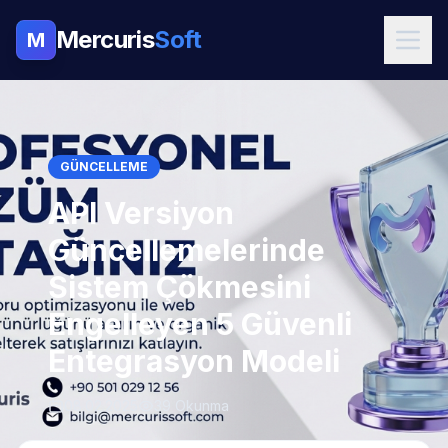
Mercuris
Soft
M
GÜNCELLEME
API Versiyon
Güncellemelerinde
Sistem Çökmesini
Engelleyen 5 Güvenli
Entegrasyon Modeli
08.02.2025
39 Okunma