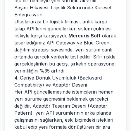
tek bir hamleyle yeni sürüme aktarılır.
Başarı Hikayesi: Lojistik Sektöründe Küresel
Entegrasyon
Uluslararası bir lojistik firması, anlık kargo
takip API’lerini güncellerken sistem çökmesi
riskiyle karşı karşıyaydı.
Mercuris Soft
olarak
tasarladığımız API Gateway ve Blue-Green
dağıtım stratejisi sayesinde, yeni sürüm canlı
ortamda gerçek verilerle test edildi. Sıfır riskle
gerçekleştirilen bu geçiş, şirketin operasyonel
verimliliğini %35 artırdı.
4. Geriye Dönük Uyumluluk (Backward
Compatibility) ve Adaptör Deseni
Her API güncellemesinde istemcilerin hemen
yeni sürüme geçmesini beklemek gerçekçi
değildir. Adaptör Tasarım Deseni (Adapter
Pattern), yeni API sürümlerinin arka planda
çalışmasını sağlarken, eski biçimdeki istekleri
kabul edip yeni formata dönüştüren bir ara