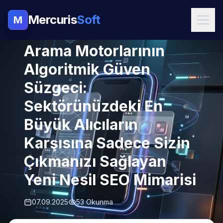
Mercuris
Soft
M
SEO HIZMETLERI
Arama Motorlarının
Algoritmik Güven
Süzgeci:
Sektörünüzdeki En
Büyük Alıcıların
Karşısına Sadece Sizin
Çıkmanızı Sağlayan
Yeni Nesil SEO Mimarisi
07.09.2025
53 Okunma