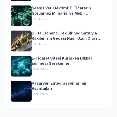
Sessiz Veri Devrimi: E-Ticaretin
Görünmez Mimarisi ve Mobil
Dönüşümün Kurumsal Anahtarı
03.01.2026
Dijital Dönenç: Tek Bir Kod Satırıyla
Rakibinizin Gecesi Nasıl Uzun Olur?
(Kurumsal Yazılımın Güçlü Rolü)
03.01.2026
E-Ticaret Sitesi Kurarken Dikkat
Edilmesi Gerekenler
01.01.2026
Pazaryeri Entegrasyonlarının
Avantajları
01.01.2026