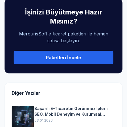
İşinizi Büyütmeye Hazır
Mısınız?
MercurisSoft e-ticaret paketleri ile hemen
satışa başlayın.
Paketleri İncele
Diğer Yazılar
Başarılı E-Ticaretin Görünmez İpleri:
SEO, Mobil Deneyim ve Kurumsal
Yazılımın Kazandıran Senkronizasyonu
03.01.2026