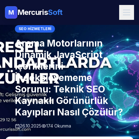
Mercuris
Soft
M
SEO HIZMETLERI
Arama Motorlarının
Dinamik JavaScript
İçeriklerini
İndeksleyememe
Sorunu: Teknik SEO
Kaynaklı Görünürlük
Kayıpları Nasıl Çözülür?
26.10.2025
174 Okunma