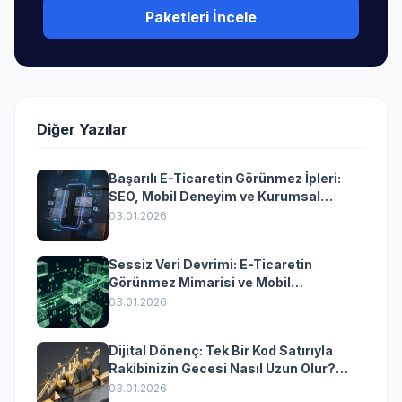
Paketleri İncele
Diğer Yazılar
Başarılı E-Ticaretin Görünmez İpleri:
SEO, Mobil Deneyim ve Kurumsal
Yazılımın Kazandıran Senkronizasyonu
03.01.2026
Sessiz Veri Devrimi: E-Ticaretin
Görünmez Mimarisi ve Mobil
Dönüşümün Kurumsal Anahtarı
03.01.2026
Dijital Dönenç: Tek Bir Kod Satırıyla
Rakibinizin Gecesi Nasıl Uzun Olur?
(Kurumsal Yazılımın Güçlü Rolü)
03.01.2026