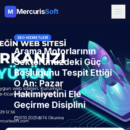
Mercuris
Soft
M
SEO HIZMETLERI
Arama Motorlarının
Sektörünüzdeki Güç
Boşluğunu Tespit Ettiği
O An: Pazar
Hakimiyetini Ele
Geçirme Disiplini
31.10.2025
74 Okunma