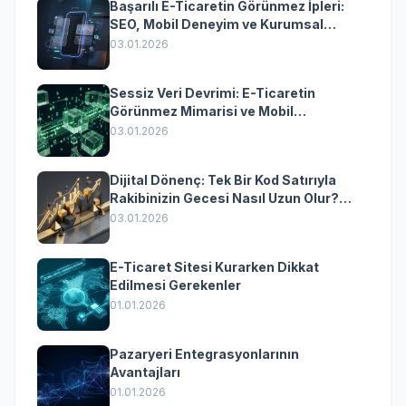
Başarılı E-Ticaretin Görünmez İpleri:
SEO, Mobil Deneyim ve Kurumsal
Yazılımın Kazandıran Senkronizasyonu
03.01.2026
Sessiz Veri Devrimi: E-Ticaretin
Görünmez Mimarisi ve Mobil
Dönüşümün Kurumsal Anahtarı
03.01.2026
Dijital Dönenç: Tek Bir Kod Satırıyla
Rakibinizin Gecesi Nasıl Uzun Olur?
(Kurumsal Yazılımın Güçlü Rolü)
03.01.2026
E-Ticaret Sitesi Kurarken Dikkat
Edilmesi Gerekenler
01.01.2026
Pazaryeri Entegrasyonlarının
Avantajları
01.01.2026