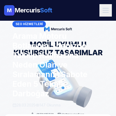
Mercuris
Soft
M
SEO HIZMETLERI
Arama Motoru
Botlarının Sitenizde
Takılıp Kalmasına
Neden Olan ve
Sıralamanızı Sabote
Eden 5 Teknik
Darboğaz
28.03.2025
147 Okunma