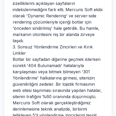
özelliklerini açıklayan sayfaların
indekslenmediğini fark etti. Mercuris Soft ekibi
olarak 'Dynamic Rendering' ve server-side
rendering çözümleriyle içeriği botlar için
'önceden sindirilmiş' hale getirdik. Bu hamle,
markanın otoritesini niş bir alanda zirveye
taşıdı.
3. Sonsuz Yönlendirme Zincirleri ve Kırık
Linkler
Botlar bir sayfadan diğerine geçmek isterken
sürekli '404 Bulunamadı' hatalarıyla
karşılaşması veya bitmek bilmeyen '301
Yönlendirme' halkalarına girmesi, sitenizin
güvenilirliğini zedeler. Bir lojistik firmasının
web sitesi taşınması sırasında yapılan hatalar,
sitenin trafiğini %60 oranında düşürmüştü.
Mercuris Soft olarak gerçekleştirdiğimiz
derinlemesine teknik analizde, birbirini
tetikleyen 5'li yönlendirme zincirlerini tespit