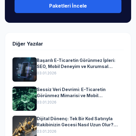
Paketleri İncele
Diğer Yazılar
Başarılı E-Ticaretin Görünmez İpleri:
SEO, Mobil Deneyim ve Kurumsal
Yazılımın Kazandıran Senkronizasyonu
03.01.2026
Sessiz Veri Devrimi: E-Ticaretin
Görünmez Mimarisi ve Mobil
Dönüşümün Kurumsal Anahtarı
03.01.2026
Dijital Dönenç: Tek Bir Kod Satırıyla
Rakibinizin Gecesi Nasıl Uzun Olur?
(Kurumsal Yazılımın Güçlü Rolü)
03.01.2026