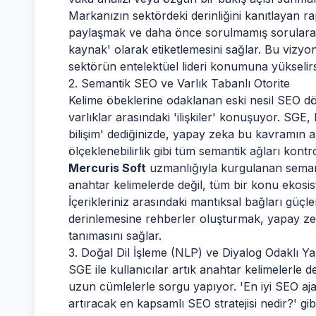
Markanızın sektördeki derinliğini kanıtlayan r
paylaşmak ve daha önce sorulmamış sorulara ya
kaynak' olarak etiketlemesini sağlar. Bu vizyone
sektörün entelektüel lideri konumuna yükselirs
2. Semantik SEO ve Varlık Tabanlı Otorite
Kelime öbeklerine odaklanan eski nesil SEO döne
varlıklar arasındaki 'ilişkiler' konuşuyor. SGE
bilişim' dediğinizde, yapay zeka bu kavramın a
ölçeklenebilirlik gibi tüm semantik ağları kontr
Mercuris Soft
uzmanlığıyla kurgulanan semanti
anahtar kelimelerde değil, tüm bir konu ekosis
İçerikleriniz arasındaki mantıksal bağları g
derinlemesine rehberler oluşturmak, yapay zek
tanımasını sağlar.
3. Doğal Dil İşleme (NLP) ve Diyalog Odaklı Y
SGE ile kullanıcılar artık anahtar kelimelerle 
uzun cümlelerle sorgu yapıyor. 'En iyi SEO aja
artıracak en kapsamlı SEO stratejisi nedir?' gib