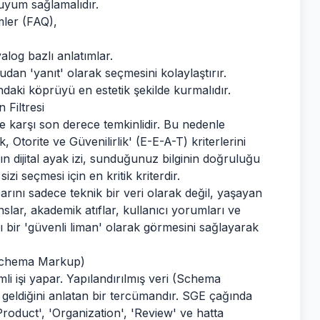
 uyum sağlamalıdır.
mler (FAQ),
yalog bazlı anlatımlar.
rudan 'yanıt' olarak seçmesini kolaylaştırır.
sındaki köprüyü en estetik şekilde kurmalıdır.
 Filtresi
ne karşı son derece temkinlidir. Bu nedenle
torite ve Güvenilirlik' (E-E-A-T) kriterlerini
 dijital ayak izi, sunduğunuz bilginin doğruluğu
zi seçmesi için en kritik kriterdir.
ibarını sadece teknik bir veri olarak değil, yaşayan
slar, akademik atıflar, kullanıcı yorumları ve
zı bir 'güvenli liman' olarak görmesini sağlayarak
 (Schema Markup)
işi yapar. Yapılandırılmış veri (Schema
geldiğini anlatan bir tercümandır. SGE çağında
'Product', 'Organization', 'Review' ve hatta