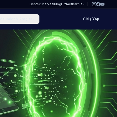
Destek Merkezi
Blog
Hizmetlerimiz
özümler & Araçlar
Giriş Yap