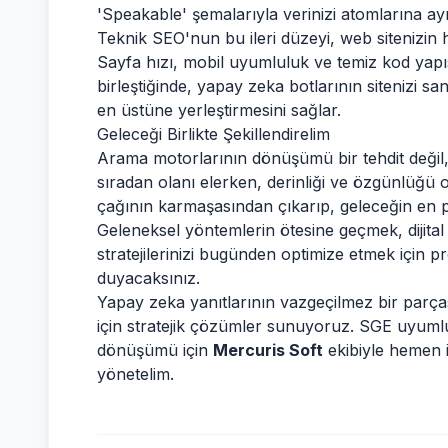
'Speakable' şemalarıyla verinizi atomlarına ay
Teknik SEO'nun bu ileri düzeyi, web sitenizin hızı
Sayfa hızı, mobil uyumluluk ve temiz kod yapı
birleştiğinde, yapay zeka botlarının sitenizi sa
en üstüne yerleştirmesini sağlar.
Geleceği Birlikte Şekillendirelim
Arama motorlarının dönüşümü bir tehdit değil, 
sıradan olanı elerken, derinliği ve özgünlüğü 
çağının karmaşasından çıkarıp, geleceğin en pa
Geleneksel yöntemlerin ötesine geçmek, dijital
stratejilerinizi bugünden optimize etmek için p
duyacaksınız.
Yapay zeka yanıtlarının vazgeçilmez bir parçası
için stratejik çözümler sunuyoruz. SGE uyumlu y
dönüşümü için
Mercuris Soft
ekibiyle hemen i
yönetelim.