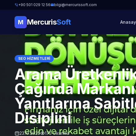
+90 501 029 12 56
bilgi@mercurissoft.com
Mercuris
Soft
M
Anasay
SEO HIZMETLERI
Arama Üretkenli
Çağında Markanı
Yanıtlarına Sabit
Disiplini
23.10.2025
175 Okunma