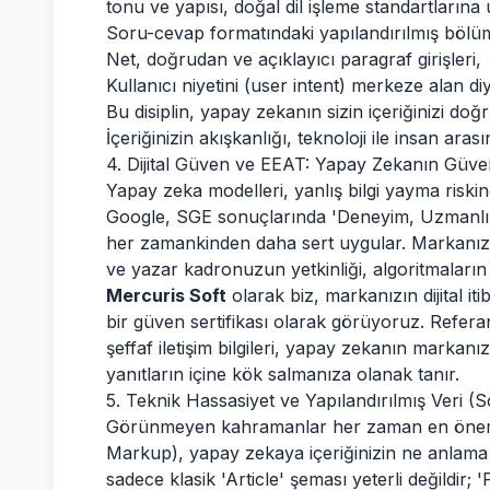
tonu ve yapısı, doğal dil işleme standartlarına
Soru-cevap formatındaki yapılandırılmış bölü
Net, doğrudan ve açıklayıcı paragraf girişleri,
Kullanıcı niyetini (user intent) merkeze alan di
Bu disiplin, yapay zekanın sizin içeriğinizi doğ
İçeriğinizin akışkanlığı, teknoloji ile insan ara
4. Dijital Güven ve EEAT: Yapay Zekanın Güven
Yapay zeka modelleri, yanlış bilgi yayma riski
Google, SGE sonuçlarında 'Deneyim, Uzmanlık, O
her zamankinden daha sert uygular. Markanızın
ve yazar kadronuzun yetkinliği, algoritmaların si
Mercuris Soft
olarak biz, markanızın dijital it
bir güven sertifikası olarak görüyoruz. Referan
şeffaf iletişim bilgileri, yapay zekanın markanı
yanıtların içine kök salmanıza olanak tanır.
5. Teknik Hassasiyet ve Yapılandırılmış Veri
Görünmeyen kahramanlar her zaman en önemli 
Markup), yapay zekaya içeriğinizin ne anlama 
sadece klasik 'Article' şeması yeterli değildir; 