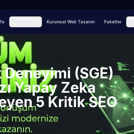
fa
Kurumsal
Kurumsal Web Tasarım
Paketler
Ç
k Deneyimi (SGE)
zı Yapay Zeka
leyen 5 Kritik SEO