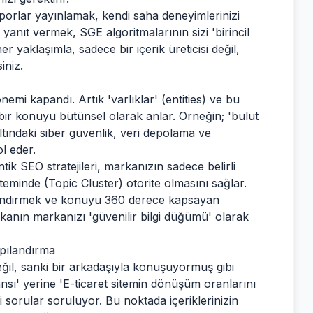
aporlar yayınlamak, kendi saha deneyimlerinizi
nıt vermek, SGE algoritmalarının sizi 'birincil
r yaklaşımla, sadece bir içerik üreticisi değil,
iniz.
mi kapandı. Artık 'varlıklar' (entities) ve bu
, bir konuyu bütünsel olarak anlar. Örneğin; 'bulut
ltındaki siber güvenlik, veri depolama ve
ol eder.
k SEO stratejileri, markanızın sadece belirli
teminde (Topic Cluster) otorite olmasını sağlar.
üçlendirmek ve konuyu 360 derece kapsayan
anın markanızı 'güvenilir bilgi düğümü' olarak
apılandırma
değil, sanki bir arkadaşıyla konuşuyormuş gibi
nsı' yerine 'E-ticaret sitemin dönüşüm oranlarını
i sorular soruluyor. Bu noktada içeriklerinizin