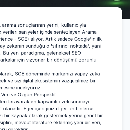
tik arama sonuçlarının yerini, kullanıcıyla
 verileri saniyeler içinde sentezleyen Arama
ence - SGE) alıyor. Artık sadece Google'ın ilk
ay zekanın sunduğu o 'sıfırıncı noktada', yani
. Bu yeni paradigma, geleneksel SEO
markalar için vizyoner bir dönüşümü zorunlu
larak, SGE döneminde markanızı yapay zeka
cek ve sizi dijital ekosistemin vazgeçilmez bir
lemesine inceliyoruz.
z Veri ve Özgün Perspektif
ileri tarayarak en kapsamlı özeti sunmayı
 olanadır. Eğer içeriğiniz diğer on binlerce
zi bir kaynak olarak göstermek yerine genel bir
isiplini, mevcut literatüre eklenmiş yeni bir veri,
zı gerektirir.