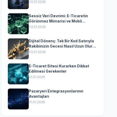
Yazılımın Kazandıran
03.01.2026
Senkronizasyonu
Sessiz Veri Devrimi: E-Ticaretin
Görünmez Mimarisi ve Mobil
Dönüşümün Kurumsal Anahtarı
03.01.2026
Dijital Dönenç: Tek Bir Kod Satırıyla
Rakibinizin Gecesi Nasıl Uzun Olur?
(Kurumsal Yazılımın Güçlü Rolü)
03.01.2026
E-Ticaret Sitesi Kurarken Dikkat
Edilmesi Gerekenler
01.01.2026
Pazaryeri Entegrasyonlarının
Avantajları
01.01.2026