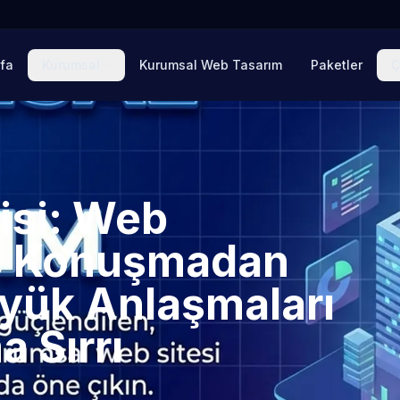
fa
Kurumsal
Kurumsal Web Tasarım
Paketler
Ç
isi: Web
iç Konuşmadan
yük Anlaşmaları
a Sırrı