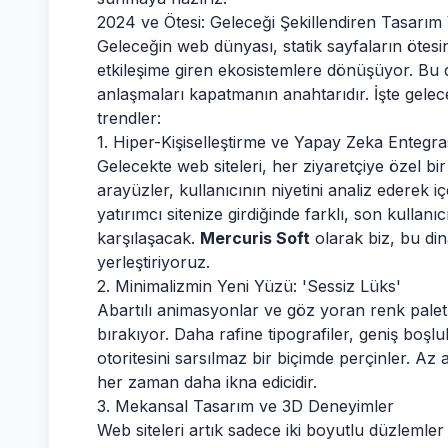
2024 ve Ötesi: Geleceği Şekillendiren Tasarım
Geleceğin web dünyası, statik sayfaların ötesi
etkileşime giren ekosistemlere dönüşüyor. B
anlaşmaları kapatmanın anahtarıdır. İşte gelec
trendler:
1. Hiper-Kişiselleştirme ve Yapay Zeka Entegr
Gelecekte web siteleri, her ziyaretçiye özel b
arayüzler, kullanıcının niyetini analiz ederek i
yatırımcı sitenize girdiğinde farklı, son kullanıcı 
karşılaşacak.
Mercuris Soft
olarak biz, bu din
yerleştiriyoruz.
2. Minimalizmin Yeni Yüzü: 'Sessiz Lüks'
Abartılı animasyonlar ve göz yoran renk paletle
bırakıyor. Daha rafine tipografiler, geniş boşlu
otoritesini sarsılmaz bir biçimde perçinler. A
her zaman daha ikna edicidir.
3. Mekansal Tasarım ve 3D Deneyimler
Web siteleri artık sadece iki boyutlu düzlemler 