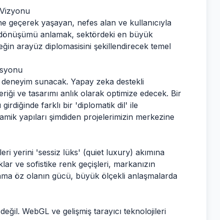
 Vizyonu
ne geçerek yaşayan, nefes alan ve kullanıcıyla
u dönüşümü anlamak, sektördeki en büyük
eğin arayüz diplomasisini şekillendirecek temel
asyonu
ir deneyim sunacak. Yapay zeka destekli
çeriği ve tasarımı anlık olarak optimize edecek. Bir
girdiğinde farklı bir 'diplomatik dil' ile
amik yapıları şimdiden projelerimizin merkezine
ri yerini 'sessiz lüks' (quiet luxury) akımına
klar ve sofistike renk geçişleri, markanızın
z ama öz olanın gücü, büyük ölçekli anlaşmalarda
değil. WebGL ve gelişmiş tarayıcı teknolojileri