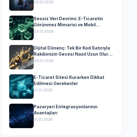
Yazılımın Kazandıran
03.01.2026
Senkronizasyonu
Sessiz Veri Devrimi: E-Ticaretin
Görünmez Mimarisi ve Mobil
Dönüşümün Kurumsal Anahtarı
03.01.2026
Dijital Dönenç: Tek Bir Kod Satırıyla
Rakibinizin Gecesi Nasıl Uzun Olur?
(Kurumsal Yazılımın Güçlü Rolü)
03.01.2026
E-Ticaret Sitesi Kurarken Dikkat
Edilmesi Gerekenler
01.01.2026
Pazaryeri Entegrasyonlarının
Avantajları
01.01.2026