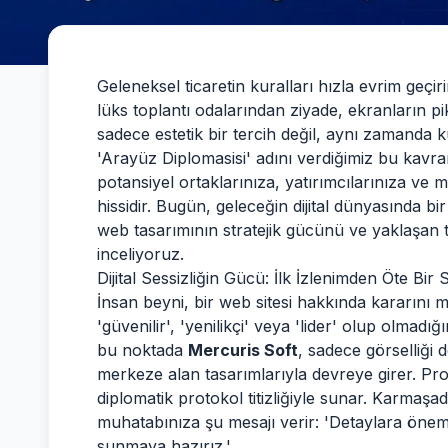
Geleneksel ticaretin kuralları hızla evrim geçi
lüks toplantı odalarından ziyade, ekranların piks
sadece estetik bir tercih değil, aynı zamanda k
'Arayüz Diplomasisi' adını verdiğimiz bu kavr
potansiyel ortaklarınıza, yatırımcılarınıza ve 
hissidir. Bugün, geleceğin dijital dünyasında bi
web tasarımının stratejik gücünü ve yaklaşan tr
inceliyoruz.
Dijital Sessizliğin Gücü: İlk İzlenimden Öte Bir S
İnsan beyni, bir web sitesi hakkında kararını mi
'güvenilir', 'yenilikçi' veya 'lider' olup olmadığı
bu noktada
Mercuris Soft
, sadece görselliği d
merkeze alan tasarımlarıyla devreye girer. Prof
diplomatik protokol titizliğiyle sunar. Karmaşa
muhatabınıza şu mesajı verir: 'Detaylara önem v
sunmaya hazırız.'