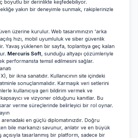
 boyutlu bir derinlikte keşfedebiliyor.
rçekliğe yakın bir deneyimle sunmak, rakiplerinizle
güven üzerine kurulur. Web tasarımınızın 'arka
 açılış hızı, mobil uyumluluk ve siber güvenlik
idir. Yavaş yüklenen bir sayfa, toplantıya geç kalan
lur.
Mercuris Soft
, sunduğu altyapı çözümleriyle
k performansta temsil edilmesini sağlar.
anatı
 bir ikna sanatıdır. Kullanıcının site içindeki
tatminle sonuçlanmalıdır. Karmaşık veri setlerini
mlerle kullanıcıya geri bildirim vermek ve
n kapsayıcı ve vizyoner olduğunu kanıtlar. Bu
arar verme süreçlerinde belirleyici bir rol oynar.
ayın
l arenadaki en güçlü diplomatınızdır. Doğru
rken bile markanızı savunur, anlatır ve en büyük
kış açısıyla tasarlanmış bir platform, sadece bir