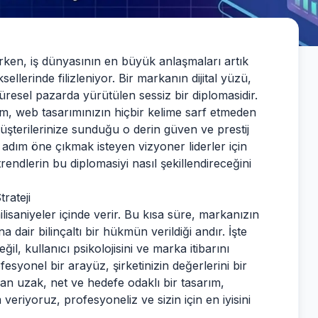
rirken, iş dünyasının en büyük anlaşmaları artık
ellerinde filizleniyor. Bir markanın dijital yüzü,
üresel pazarda yürütülen sessiz bir diplomasidir.
am, web tasarımınızın hiçbir kelime sarf etmeden
müşterilerinize sunduğu o derin güven ve prestij
r adım öne çıkmak isteyen vizyoner liderler için
endlerin bu diplomasiyi nasıl şekillendireceğini
trateji
lisaniyeler içinde verir. Bu kısa süre, markanızın
na dair bilinçaltı bir hükmün verildiği andır. İşte
eğil, kullanıcı psikolojisini ve marka itibarını
esyonel bir arayüz, şirketinizin değerlerini bir
dan uzak, net ve hedefe odaklı bir tasarım,
eriyoruz, profesyoneliz ve sizin için en iyisini