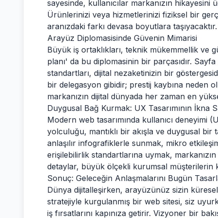
sayesinde, kullanıcılar markanızın hikayesini üç
Ürünlerinizi veya hizmetlerinizi fiziksel bir ge
aranızdaki farkı devasa boyutlara taşıyacaktır.
Arayüz Diplomasisinde Güvenin Mimarisi
Büyük iş ortaklıkları, teknik mükemmellik ve 
planı' da bu diplomasinin bir parçasıdır. Sayfa
standartları, dijital nezaketinizin bir gösterges
bir delegasyon gibidir; prestij kaybına neden o
markanızın dijital dünyada her zaman en yükse
Duygusal Bağ Kurmak: UX Tasarımının İkna S
Modern web tasarımında kullanıcı deneyimi (UX),
yolculuğu, mantıklı bir akışla ve duygusal bir 
anlaşılır infografiklerle sunmak, mikro etkileşi
erişilebilirlik standartlarına uymak, markanızı
detaylar, büyük ölçekli kurumsal müşterilerin k
Sonuç: Geleceğin Anlaşmalarını Bugün Tasarl
Dünya dijitalleşirken, arayüzünüz sizin kürese
stratejiyle kurgulanmış bir web sitesi, siz uyu
iş fırsatlarını kapınıza getirir. Vizyoner bir ba