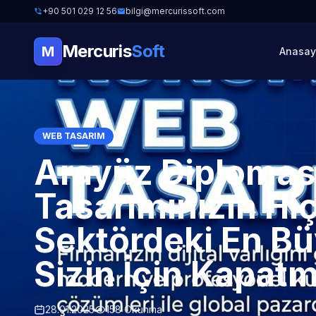
+90 501 029 12 56
bilgi@mercurissoft.com
Mercuris
Soft
M
Anasay
WEB TASARIM
Arayüz Diplomas
Tasarımınızın H
Sektördeki En Bü
Sizin İçin Kapatm
28.01.2025
158 Okunma