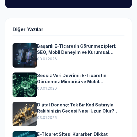
Diğer Yazılar
Başarılı E-Ticaretin Görünmez İpleri:
SEO, Mobil Deneyim ve Kurumsal
Yazılımın Kazandıran Senkronizasyonu
03.01.2026
Sessiz Veri Devrimi: E-Ticaretin
Görünmez Mimarisi ve Mobil
Dönüşümün Kurumsal Anahtarı
03.01.2026
Dijital Dönenç: Tek Bir Kod Satırıyla
Rakibinizin Gecesi Nasıl Uzun Olur?
(Kurumsal Yazılımın Güçlü Rolü)
03.01.2026
E-Ticaret Sitesi Kurarken Dikkat