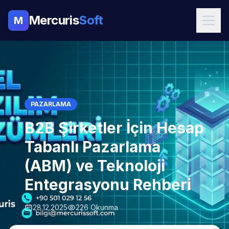
Mercuris
Soft
M
PAZARLAMA
B2B Şirketler İçin Hesap
Tabanlı Pazarlama
(ABM) ve Teknoloji
Entegrasyonu Rehberi
28.12.2025
226 Okunma