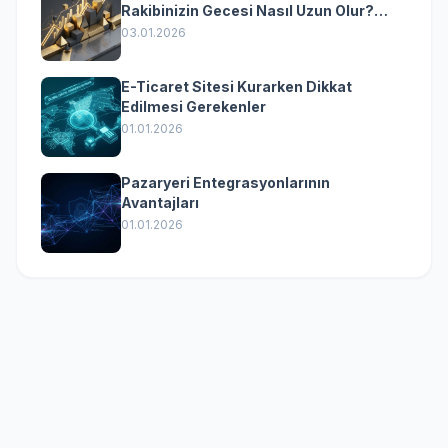
Rakibinizin Gecesi Nasıl Uzun Olur?
(Kurumsal Yazılımın Güçlü Rolü)
03.01.2026
E-Ticaret Sitesi Kurarken Dikkat
Edilmesi Gerekenler
01.01.2026
Pazaryeri Entegrasyonlarının
Avantajları
01.01.2026