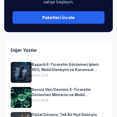
satışa başlayın.
Paketleri İncele
Diğer Yazılar
Başarılı E-Ticaretin Görünmez İpleri:
SEO, Mobil Deneyim ve Kurumsal
Yazılımın Kazandıran Senkronizasyonu
03.01.2026
Sessiz Veri Devrimi: E-Ticaretin
Görünmez Mimarisi ve Mobil
Dönüşümün Kurumsal Anahtarı
03.01.2026
Dijital Dönenç: Tek Bir Kod Satırıyla