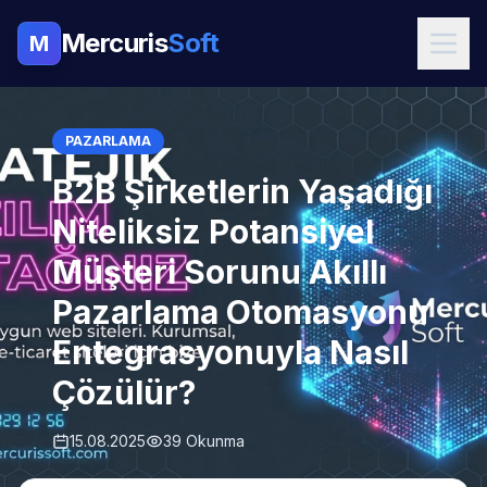
Mercuris
Soft
M
PAZARLAMA
B2B Şirketlerin Yaşadığı
Niteliksiz Potansiyel
Müşteri Sorunu Akıllı
Pazarlama Otomasyonu
Entegrasyonuyla Nasıl
Çözülür?
15.08.2025
39 Okunma