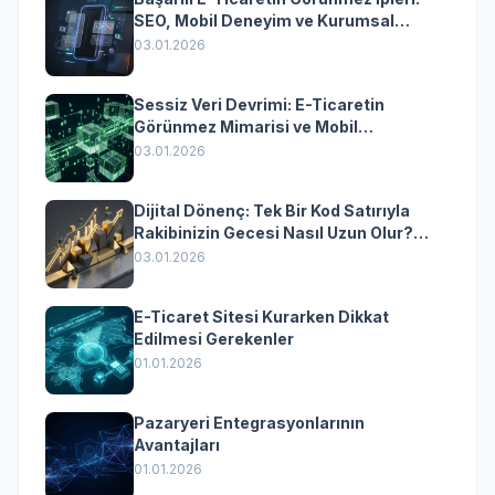
SEO, Mobil Deneyim ve Kurumsal
Yazılımın Kazandıran Senkronizasyonu
03.01.2026
Sessiz Veri Devrimi: E-Ticaretin
Görünmez Mimarisi ve Mobil
Dönüşümün Kurumsal Anahtarı
03.01.2026
Dijital Dönenç: Tek Bir Kod Satırıyla
Rakibinizin Gecesi Nasıl Uzun Olur?
(Kurumsal Yazılımın Güçlü Rolü)
03.01.2026
E-Ticaret Sitesi Kurarken Dikkat
Edilmesi Gerekenler
01.01.2026
Pazaryeri Entegrasyonlarının
Avantajları
01.01.2026