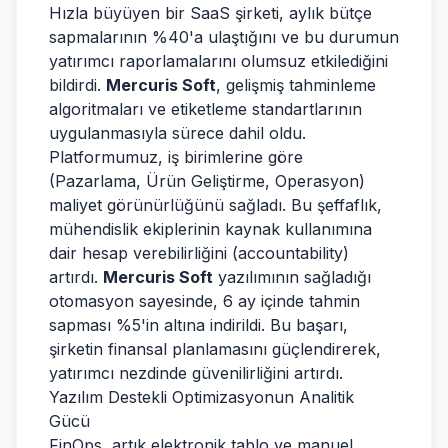
Hızla büyüyen bir SaaS şirketi, aylık bütçe
sapmalarının %40'a ulaştığını ve bu durumun
yatırımcı raporlamalarını olumsuz etkilediğini
bildirdi.
Mercuris Soft
, gelişmiş tahminleme
algoritmaları ve etiketleme standartlarının
uygulanmasıyla sürece dahil oldu.
Platformumuz, iş birimlerine göre
(Pazarlama, Ürün Geliştirme, Operasyon)
maliyet görünürlüğünü sağladı. Bu şeffaflık,
mühendislik ekiplerinin kaynak kullanımına
dair hesap verebilirliğini (accountability)
artırdı.
Mercuris Soft
yazılımının sağladığı
otomasyon sayesinde, 6 ay içinde tahmin
sapması %5'in altına indirildi. Bu başarı,
şirketin finansal planlamasını güçlendirerek,
yatırımcı nezdinde güvenilirliğini artırdı.
Yazılım Destekli Optimizasyonun Analitik
Gücü
FinOps, artık elektronik tablo ve manuel