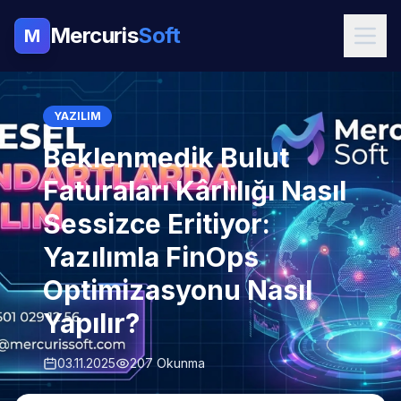
Mercuris
Soft
M
YAZILIM
Beklenmedik Bulut
Faturaları Kârlılığı Nasıl
Sessizce Eritiyor:
Yazılımla FinOps
Optimizasyonu Nasıl
Yapılır?
03.11.2025
207 Okunma