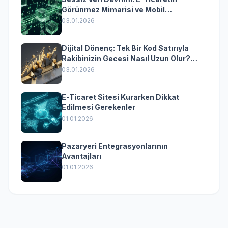
Görünmez Mimarisi ve Mobil
Dönüşümün Kurumsal Anahtarı
03.01.2026
Dijital Dönenç: Tek Bir Kod Satırıyla
Rakibinizin Gecesi Nasıl Uzun Olur?
(Kurumsal Yazılımın Güçlü Rolü)
03.01.2026
E-Ticaret Sitesi Kurarken Dikkat
Edilmesi Gerekenler
01.01.2026
Pazaryeri Entegrasyonlarının
Avantajları
01.01.2026