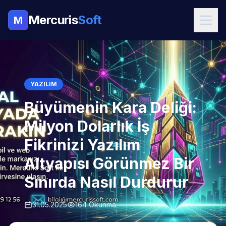
Mercuris
Soft
M
YAZILIM
Büyümenin Kara Deliği:
Milyon Dolarlık İş
Fikrinizi Yazılım
Altyapısı Görünmez Bir
Sınırda Nasıl Durdurur
31.05.2025
164 Okunma