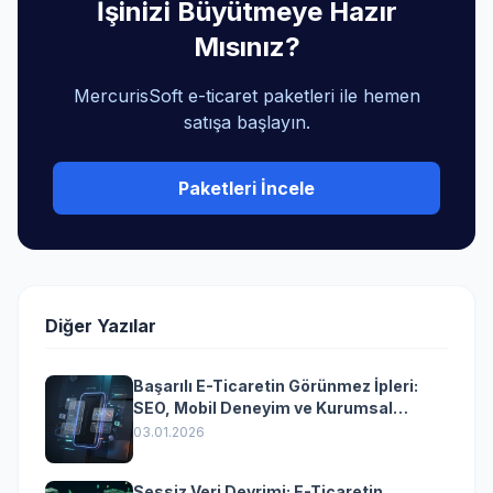
İşinizi Büyütmeye Hazır
Mısınız?
MercurisSoft e-ticaret paketleri ile hemen
satışa başlayın.
Paketleri İncele
Diğer Yazılar
Başarılı E-Ticaretin Görünmez İpleri:
SEO, Mobil Deneyim ve Kurumsal
Yazılımın Kazandıran Senkronizasyonu
03.01.2026
Sessiz Veri Devrimi: E-Ticaretin