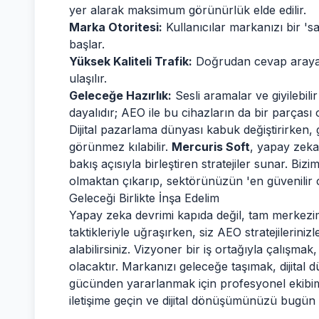
yer alarak maksimum görünürlük elde edilir.
Marka Otoritesi:
Kullanıcılar markanızı bir 'sa
başlar.
Yüksek Kaliteli Trafik:
Doğrudan cevap arayan 
ulaşılır.
Geleceğe Hazırlık:
Sesli aramalar ve giyilebil
dayalıdır; AEO ile bu cihazların da bir parçası
Dijital pazarlama dünyası kabuk değiştirirken,
görünmez kılabilir.
Mercuris Soft
, yapay zekan
bakış açısıyla birleştiren stratejiler sunar. Biz
olmaktan çıkarıp, sektörünüzün 'en güvenilir 
Geleceği Birlikte İnşa Edelim
Yapay zeka devrimi kapıda değil, tam merkezim
taktikleriyle uğraşırken, siz AEO stratejilerini
alabilirsiniz. Vizyoner bir iş ortağıyla çalışm
olacaktır. Markanızı geleceğe taşımak, dijital
gücünden yararlanmak için profesyonel ekibimiz
iletişime geçin ve dijital dönüşümünüzü bugün 