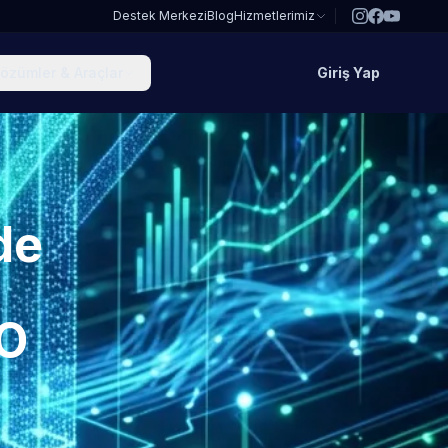
Destek Merkezi
Blog
Hizmetlerimiz
özümler & Araçlar
Giriş Yap
de
EO