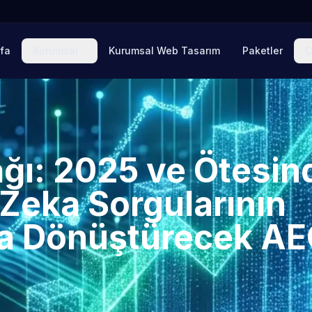
fa
Kurumsal
Kurumsal Web Tasarım
Paketler
Ç
ğı: 2025 ve Ötesin
Zeka Sorgularının
ına Dönüştürecek A