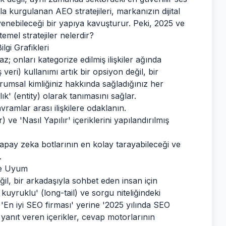
a kurgulanan AEO stratejileri, markanızın dijital
enebileceği bir yapıya kavuşturur. Peki, 2025 ve
emel stratejiler nelerdir?
lgi Grafikleri
; onları kategorize edilmiş ilişkiler ağında
eri) kullanımı artık bir opsiyon değil, bir
urumsal kimliğiniz hakkında sağladığınız her
k' (entity) olarak tanımasını sağlar.
ramlar arası ilişkilere odaklanın.
e 'Nasıl Yapılır' içeriklerini yapılandırılmış
yapay zeka botlarının en kolay tarayabileceği ve
.
ile Uyum
eğil, bir arkadaşıyla sohbet eden insan için
kuyruklu' (long-tail) ve sorgu niteliğindeki
'En iyi SEO firması' yerine '2025 yılında SEO
ara yanıt veren içerikler, cevap motorlarının