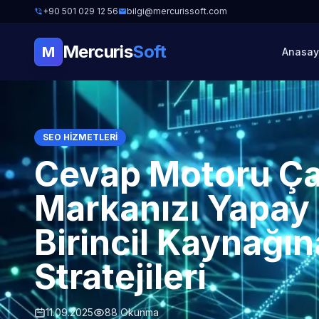
+90 501 029 12 56
bilgi@mercurissoft.com
Mercuris
Soft
M
Anasay
SEO HIZMETLERI
Cevap Motoru Ça
Markanızı Yapay 
Birincil Kaynağ
Stratejileri
11.09.2025
88 Okunma