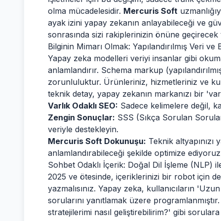
olma mücadelesidir.
Mercuris Soft
uzmanlığıyl
ayak izini yapay zekanın anlayabileceği ve güv
sonrasında sizi rakiplerinizin önüne geçirecek t
Bilginin Mimarı Olmak: Yapılandırılmış Veri ve Bi
Yapay zeka modelleri veriyi insanlar gibi okumaz
anlamlandırır. Schema markup (yapılandırılmış v
zorunluluktur. Ürünleriniz, hizmetleriniz ve k
teknik detay, yapay zekanın markanızı bir 'varlı
Varlık Odaklı SEO:
Sadece kelimelere değil, kav
Zengin Sonuçlar:
SSS (Sıkça Sorulan Sorular) v
veriyle destekleyin.
Mercuris Soft Dokunuşu:
Teknik altyapınızı 
anlamlandırabileceği şekilde optimize ediyoruz
Sohbet Odaklı İçerik: Doğal Dil İşleme (NLP) 
2025 ve ötesinde, içeriklerinizi bir robot için d
yazmalısınız. Yapay zeka, kullanıcıların 'Uzun 
sorularını yanıtlamak üzere programlanmıştır. 
stratejilerimi nasıl geliştirebilirim?' gibi sorul