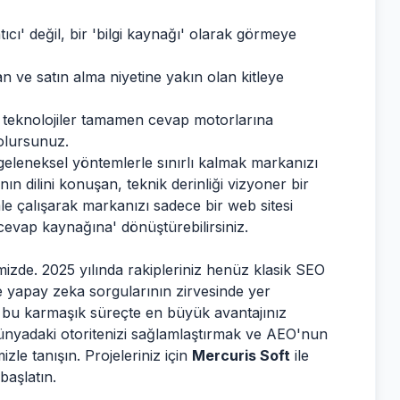
tıcı' değil, bir 'bilgi kaynağı' olarak görmeye
ve satın alma niyetine yakın olan kitleye
ir teknolojiler tamamen cevap motorlarına
 olursunuz.
 geleneksel yöntemlerle sınırlı kalmak markanızı
ın dilini konuşan, teknik derinliği vizyoner bir
imle çalışarak markanızı sadece bir web sitesi
cevap kaynağına' dönüştürebilirsiniz.
izde. 2025 yılında rakipleriniz henüz klasik SEO
zle yapay zeka sorgularının zirvesinde yer
ak, bu karmaşık süreçte en büyük avantajınız
 dünyadaki otoritenizi sağlamlaştırmak ve AEO'nun
le tanışın. Projeleriniz için
Mercuris Soft
ile
başlatın.