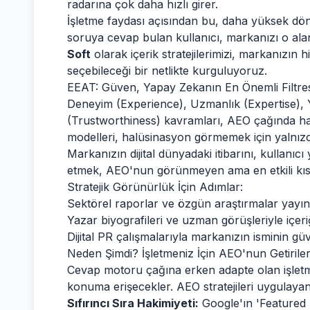
radarına çok daha hızlı girer.
İşletme faydası açısından bu, daha yüksek dö
soruya cevap bulan kullanıcı, markanızı o al
Soft
olarak içerik stratejilerimizi, markanızın
seçebileceği bir netlikte kurguluyoruz.
EEAT: Güven, Yapay Zekanın En Önemli Filtres
Deneyim (Experience), Uzmanlık (Expertise), Ye
(Trustworthiness) kavramları, AEO çağında ha
modelleri, halüsinasyon görmemek için yalnızca
Markanızın dijital dünyadaki itibarını, kullanıc
etmek, AEO'nun görünmeyen ama en etkili kıs
Stratejik Görünürlük İçin Adımlar:
Sektörel raporlar ve özgün araştırmalar yayın
Yazar biyografileri ve uzman görüşleriyle içeriğ
Dijital PR çalışmalarıyla markanızın isminin gü
Neden Şimdi? İşletmeniz İçin AEO'nun Getiriler
Cevap motoru çağına erken adapte olan işletmel
konuma erişecekler. AEO stratejileri uygulayan
Sıfırıncı Sıra Hakimiyeti:
Google'ın 'Featured 