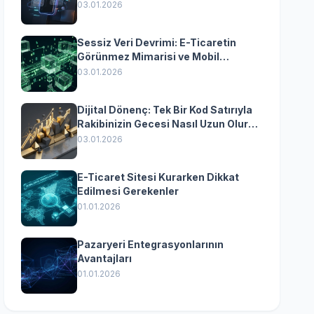
Yazılımın Kazandıran
03.01.2026
Senkronizasyonu
Sessiz Veri Devrimi: E-Ticaretin
Görünmez Mimarisi ve Mobil
Dönüşümün Kurumsal Anahtarı
03.01.2026
Dijital Dönenç: Tek Bir Kod Satırıyla
Rakibinizin Gecesi Nasıl Uzun Olur?
(Kurumsal Yazılımın Güçlü Rolü)
03.01.2026
E-Ticaret Sitesi Kurarken Dikkat
Edilmesi Gerekenler
01.01.2026
Pazaryeri Entegrasyonlarının
Avantajları
01.01.2026