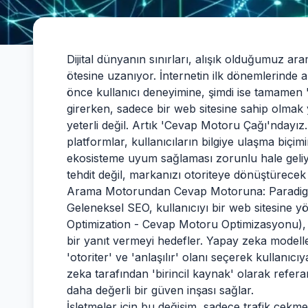
Dijital dünyanın sınırları, alışık olduğumuz 
ötesine uzanıyor. İnternetin ilk dönemlerinde a
önce kullanıcı deneyimine, şimdi ise tamamen '
girerken, sadece bir web sitesine sahip olmak 
yeterli değil. Artık 'Cevap Motoru Çağı'ndayı
platformlar, kullanıcıların bilgiye ulaşma biçim
ekosisteme uyum sağlaması zorunlu hale geli
tehdit değil, markanızı otoriteye dönüştürecek
Arama Motorundan Cevap Motoruna: Paradi
Geleneksel SEO, kullanıcıyı bir web sitesine
Optimization - Cevap Motoru Optimizasyonu), 
bir yanıt vermeyi hedefler. Yapay zeka modelle
'otoriter' ve 'anlaşılır' olanı seçerek kullanı
zeka tarafından 'birincil kaynak' olarak refer
daha değerli bir güven inşası sağlar.
İşletmeler için bu değişim, sadece trafik çekm