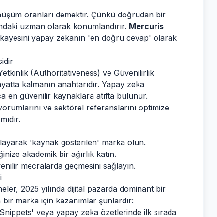
nüşüm oranları demektir. Çünkü doğrudan bir
andaki uzman olarak konumlandırır.
Mercuris
 hikayesini yapay zekanın 'en doğru cevap' olarak
idir
tkinlik (Authoritativeness) ve Güvenilirlik
yatta kalmanın anahtarıdır. Yapay zeka
 en güvenilir kaynaklara atıfta bulunur.
ı yorumlarını ve sektörel referanslarını optimize
mıdır.
layarak 'kaynak gösterilen' marka olun.
inize akademik bir ağırlık katın.
venilir mecralarda geçmesini sağlayın.
i
er, 2025 yılında dijital pazarda dominant bir
 bir marka için kazanımlar şunlardır:
Snippets' veya yapay zeka özetlerinde ilk sırada