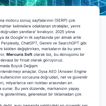
arama motoru sonuç sayfalarının (SERP) çok
nahtar kelimelere odaklanan stratejiler, yerini
doğrudan yanıtlara' bırakıyor. 2025 yılına
ya da Google'ın ilk sayfasında yer almak artık
z. Perplexity, ChatGPT, Gemini ve SearchGPT gibi
ini kökten değiştirirken, markaların da bu yeni
yor.
Mercuris Soft
olarak biz, bu dönüşümü bir
 devasa bir fırsat olarak görüyoruz.
gmada Büyük Değişim
 yönlendirmeyi amaçlar. Oysa AEO (Answer Engine
kullanıcının sorusuna doğrudan, net ve güvenilir
ri, milyarlarca veri noktası arasından en
cıya sunar. Bu yeni düzende, markanızın yapay
ans gösterilmesi, geleneksel bir tıklamadan çok
ek değil, aynı zamanda sektördeki en güvenilir ses