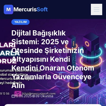
Mercuris
Soft
M
YAZILIM
Dijital Bağışıklık
Sistemi: 2025 ve
Ötesinde Şirketinizin
Altyapısını Kendi
Kendini Onaran Otonom
Yazılımlarla Güvenceye
Alın
15.06.2025
39 Okunma