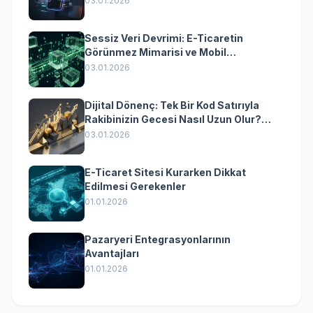
03.01.2026
Sessiz Veri Devrimi: E-Ticaretin
Görünmez Mimarisi ve Mobil
Dönüşümün Kurumsal Anahtarı
03.01.2026
Dijital Dönenç: Tek Bir Kod Satırıyla
Rakibinizin Gecesi Nasıl Uzun Olur?
(Kurumsal Yazılımın Güçlü Rolü)
03.01.2026
E-Ticaret Sitesi Kurarken Dikkat
Edilmesi Gerekenler
01.01.2026
Pazaryeri Entegrasyonlarının
Avantajları
01.01.2026