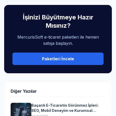
İşinizi Büyütmeye Hazır
Mısınız?
MercurisSoft e-ticaret paketleri ile hemen
satışa başlayın.
Paketleri İncele
Diğer Yazılar
Başarılı E-Ticaretin Görünmez İpleri:
SEO, Mobil Deneyim ve Kurumsal
Yazılımın Kazandıran Senkronizasyonu