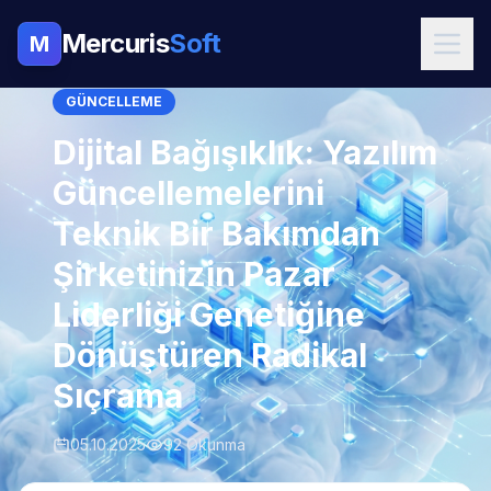
Mercuris
Soft
M
GÜNCELLEME
Dijital Bağışıklık: Yazılım
Güncellemelerini
Teknik Bir Bakımdan
Şirketinizin Pazar
Liderliği Genetiğine
Dönüştüren Radikal
Sıçrama
05.10.2025
92 Okunma