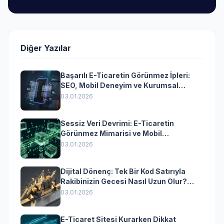
Diğer Yazılar
Başarılı E-Ticaretin Görünmez İpleri:
SEO, Mobil Deneyim ve Kurumsal
Yazılımın Kazandıran Senkronizasyonu
03.01.2026
Sessiz Veri Devrimi: E-Ticaretin
Görünmez Mimarisi ve Mobil
Dönüşümün Kurumsal Anahtarı
03.01.2026
Dijital Dönenç: Tek Bir Kod Satırıyla
Rakibinizin Gecesi Nasıl Uzun Olur?
(Kurumsal Yazılımın Güçlü Rolü)
03.01.2026
E-Ticaret Sitesi Kurarken Dikkat