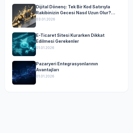
Dijital Dönenç: Tek Bir Kod Satırıyla
Rakibinizin Gecesi Nasıl Uzun Olur?
(Kurumsal Yazılımın Güçlü Rolü)
03.01.2026
E-Ticaret Sitesi Kurarken Dikkat
Edilmesi Gerekenler
01.01.2026
Pazaryeri Entegrasyonlarının
Avantajları
01.01.2026