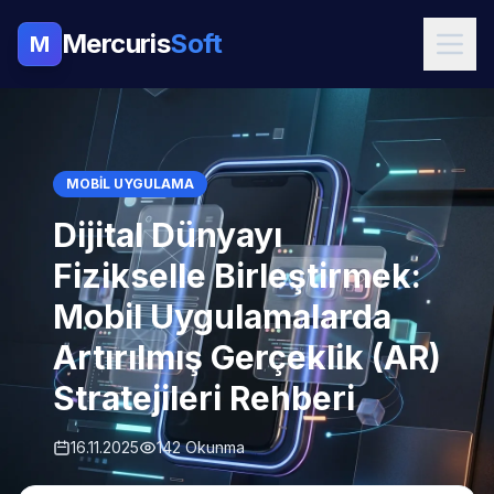
Mercuris
Soft
M
MOBIL UYGULAMA
Dijital Dünyayı
Fizikselle Birleştirmek:
Mobil Uygulamalarda
Artırılmış Gerçeklik (AR)
Stratejileri Rehberi
16.11.2025
142 Okunma