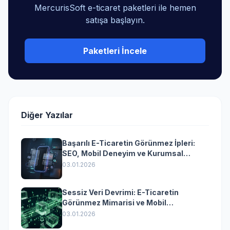
MercurisSoft e-ticaret paketleri ile hemen
satışa başlayın.
Paketleri İncele
Diğer Yazılar
Başarılı E-Ticaretin Görünmez İpleri:
SEO, Mobil Deneyim ve Kurumsal
Yazılımın Kazandıran Senkronizasyonu
03.01.2026
Sessiz Veri Devrimi: E-Ticaretin
Görünmez Mimarisi ve Mobil
Dönüşümün Kurumsal Anahtarı
03.01.2026